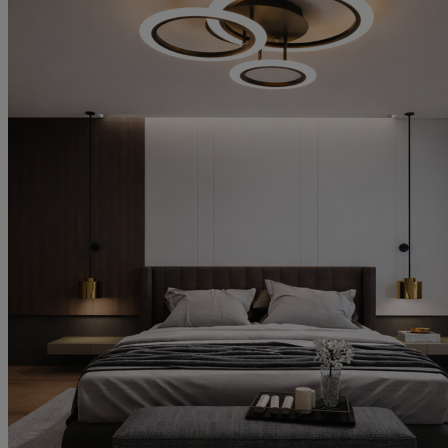
5
30 април 2024 г.
30.04.24 г.
Просто невероятни! Силно препоръчвам. Качество на много високо
ниво, любезно обслужване помогнаха ми да направя правилния за мен
избор . Продължавайте в същия дух невероятни сте!
Мнение от
jana stoqnova
Рейтинг
5
24 април 2024 г.
24.04.24 г.
Супер обслужване и супер продукт, препоръчвам.
Мнение от
Ивелин Стоев
Рейтинг
5
22 април 2024 г.
22.04.24 г.
Отлично качество - от продуктите, през обслужването. Изключително
коректни са и дават много добри съвети. Материалита са много
качествени и красиви.
Мнение от
Miroslav Angelov
Рейтинг