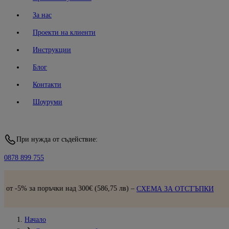
За нас
Проекти на клиенти
Инструкции
Блог
Контакти
Шоуруми
При нужда от съдействие:
0878 899 755
Бърза доставка |
П
586,75 лв) –
СХЕМА ЗА ОТСТЪПКИ
Начало