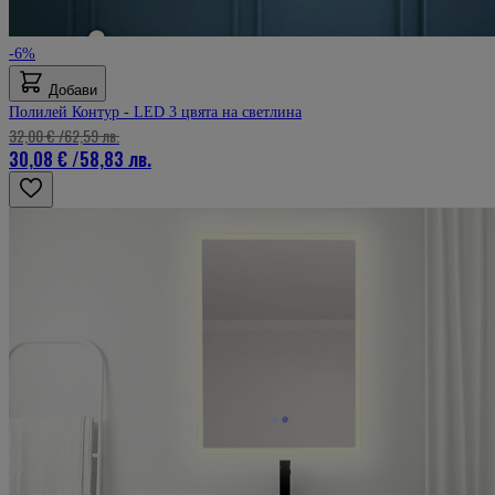
-6%
Добави
Полилей Контур - LED 3 цвята на светлина
32,00 €
/
62,59 лв.
30,08 €
/
58,83 лв.