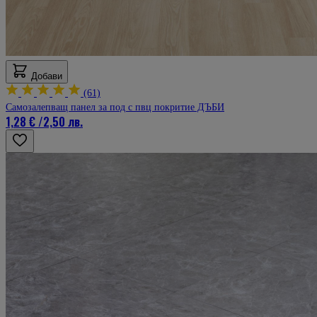
Добави
(61)
Самозалепващ панел за под с пвц покритие ДЪБИ
1,28 €
/
2,50 лв.