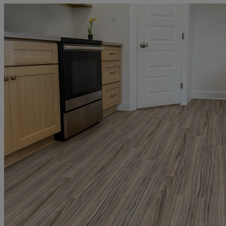
Получиха се страхотно, използвам ги в салона.
Мнение от
Юлия
Рейтинг
5
9 юли 2024 г.
9.07.24 г.
Надминаха очакванията ми. Издръжливи, добре направени, точно какт
е описано.
Мнение от
Киро
Рейтинг
5
18 юни 2024 г.
18.06.24 г.
Изключително качествени продукти. Професионална консултация и
много любезно обслужване! Препоръчвам с две ръце , няма да
съжалявате, винаги разполагат с добри оферти!
Мнение от
Hristiana
Рейтинг
5
13 май 2024 г.
13.05.24 г.
Много хубави и на достъпни цени !