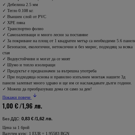
✓ Дебелина 2.5 мм
✓ Тегло 0.108 кг.
✓ Външен слой от PVC
✓ XPE пяна
✓ Транспортно фолио
✓ Самозалепващи и много лесни за поставяне
✓ За покриване на площ от 1 квадратен метър са необходими 5.6 панел
✓ Безопасни, екологични, нетоксични и без мирис, подходящ за всяка
стая
✓ Водоустойчиви и могат да се мият
✓ Шумо и топло изолиращи
✓ Продуктът е предназначен за вътрешна употреба
✓ При подходяща основа и правилно изпълнен монтаж нашите 3д
панели залепват много здраво и ще им се наслаждавате дълги години.
✓ Можеш да преобразуваш дома си само за ден!
Покажи повече
1,00 €
/1,96 лв.
0,83 €
/1,62 лв.
Без ДДС:
Цена за 1 брой
Валутен курс: 1 EUR = 1.95583 BGN