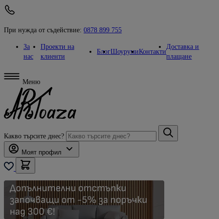
При нужда от съдействие:
0878 899 755
За
Проекти на
Доставка и
Блог
Шоуруми
Контакти
нас
клиенти
плащане
Меню
Какво търсите днес?
Моят профил