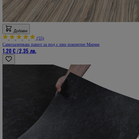
Мнение от
Ramadan Osman
Рейтинг
5
11 май 2024 г.
11.05.24 г.
Добави
Добре заредено и прилични цени.Служителите са любезни и отзивчиви
(55)
- консултират и помагат при нужда.
Самозалепващ панел за под с пвц покритие Марми
Мнение от
Tatyana Dinkova
1,20 €
/
2,35 лв.
Рейтинг
5
9 май 2024 г.
9.05.24 г.
Богат избор, добро обслужване!
Мнение от
Eugene
Рейтинг
5
9 май 2024 г.
9.05.24 г.
Никога не съм предполагал, че едни панелите могат да направят такава
разлика в интериора!
Мнение от
Таня Златева
Рейтинг