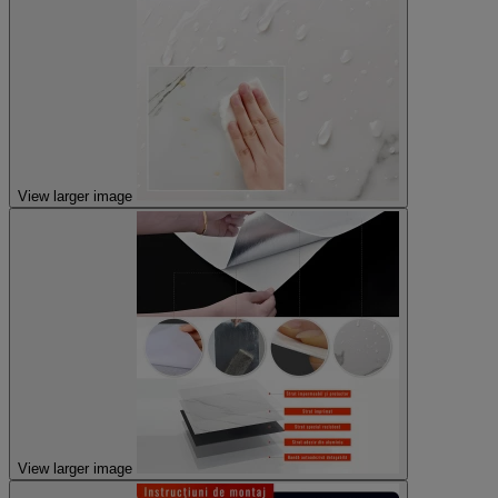
View larger image
View larger image