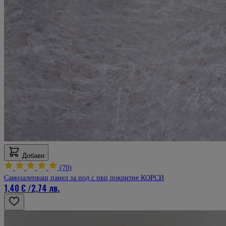
Добави
(70)
Самозалепващ панел за под с пвц покритие КОРСИ
1,40 €
/
2,74 лв.