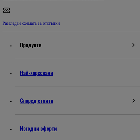
Разгледай схемата за отстъпки
Продукти
Най-харесвани
Според стаята
Изгодни оферти