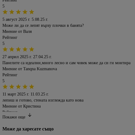
Рейтинг
5
5 август 2025 г.
5.08.25 г.
Може ли да се лепят върху плочки в банята?
Мнение от
Валя
Рейтинг
5
27 април 2025 г.
27.04.25 г.
Панелите са идеални,много лесно и сам човек може да си ги монтира
Мнение от
Tanqna Kuzmanova
Рейтинг
5
11 март 2025 г.
11.03.25 г.
лепиш и готово, стената изглежда като нова
Мнение от
Кристина
Рейтинг
Покажи oще
5
Може да харесате също
11 март 2025 г.
11.03.25 г.