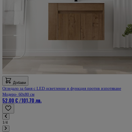
Добави
Огледало за баня с LED осветление и функция против изпотяване
Модеро- 60x80 см
52,00 €
/
101,70 лв.
1/4