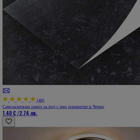
5
8 май 2024 г.
8.05.24 г.
Богат асортимент, разнообразие и качество. Изключително любезно
обслужване! Благодаря, че Ви има!
Мнение от
Rumi Georgieva
Рейтинг
5
7 май 2024 г.
7.05.24 г.
Това е като дядовата ръкавичка, каквото ви трябва, имат го! Добро
обслужване, отлични търговци!
Мнение от
Stoyan Tchorbadjiyski
Рейтинг
5
(40)
Самозалепващ панел за под с пвц покриетие в Черно
1 май 2024 г.
1.05.24 г.
1,40 €
/
2,74 лв.
С тези панели се получава страхотно, поръчах малко за проба, но сега 
поръчам повече.
Мнение от
Добромира Николова
Рейтинг