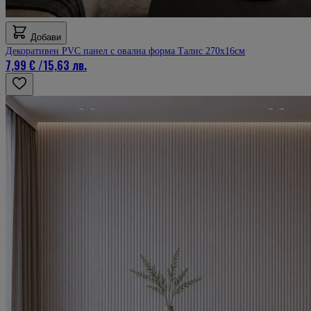
Добави
Декоративен PVC панел с овална форма Талис 270х16см
7,99 €
/
15,63 лв.