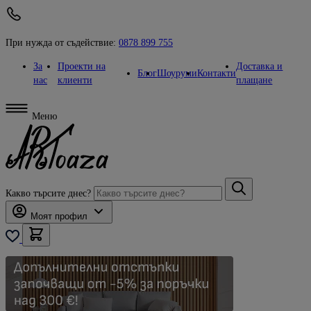
При нужда от съдействие:
0878 899 755
За
Проекти на
Доставка и
Блог
Шоуруми
Контакти
нас
клиенти
плащане
Меню
Какво търсите днес?
Моят профил