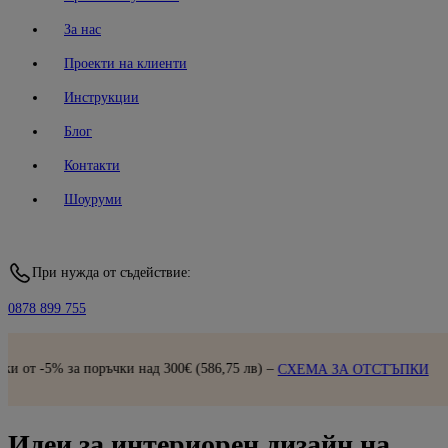
За нас
Проекти на клиенти
Инструкции
Блог
Контакти
Шоуруми
При нужда от съдействие:
0878 899 755
Бърза доставка |
Прегле
 лв) –
СХЕМА ЗА ОТСТЪПКИ
Идеи за интериорен дизайн на