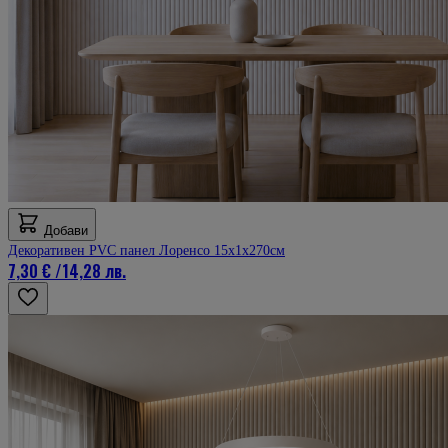
Добави
Декоративен PVC панел Лоренсо 15х1х270см
7,30 €
/
14,28 лв.