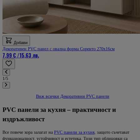
Добави
Декоративен PVC панел с овална форма Соренто 270х16см
7,99 €
/
15,63 лв.
1/5
Виж всички Декоративни PVC панели
PVC панели за кухня – практичност и
издръжливост
Все повече хора залагат на
PVC панели за кухня
, защото съчетават
функционалност, устойчивост и естетика. Този тип облицовки са