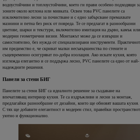
водоустойчиви и топлоустойчиви, което ги прави особено подходящи з
зоните около котлона или мивката. Освен това PVC панелите са
изключително лесни за почистване и с едно забърсване премахвате
мазнини и петна без риск от повреда. Те се предлагат в разнообразни
цветове, шарки и текстури, включително имитация на дърво, камък ил
модерни геометрични визии. Монтажът може да се извърши и
самостоятелно, без нужда от специализирани инструменти. Практично
им предимство е, че скриват малки несъвършенства по стените и
същевременно осигуряват по-добра изолация. Ако искате кухня, която
изглежда елегантно и се поддържа лесно, PVC панелите са едно от най-
надеждните решения.
Панели за стени БИГ
Панелите за стени БИГ са идеалното решение за създаване на
впечатляващ интериор кухня. Те са издръжливи и лесни за монтаж,
предлагайки разнообразие от дизайни, които ще обновят вашата кухня.
С тях ще добавите елегантност и модерен стил, правейки пространство
уютно и функционално.