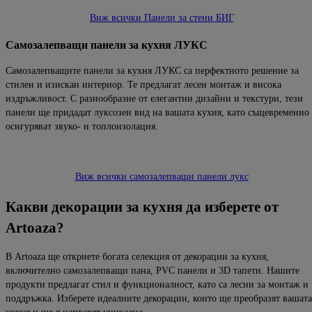
Виж всички Панели за стени БИГ
Самозалепващи панели за кухня ЛУКС
Самозалепващите панели за кухня ЛУКС са перфектното решение за
стилен и изискан интериор. Те предлагат лесен монтаж и висока
издръжливост. С разнообразие от елегантни дизайни и текстури, тези
панели ще придадат луксозен вид на вашата кухня, като същевременно
осигуряват звуко- и топлоизолация.
Виж всички самозалепващи панели лукс
Какви декорации за кухня да изберете от
Artoaza?
В Artoaza ще откриете богата селекция от декорации за кухня,
включително самозалепващи пана, PVC панели и 3D тапети. Нашите
продукти предлагат стил и функционалност, като са лесни за монтаж и
поддръжка. Изберете идеалните декорации, които ще преобразят вашата