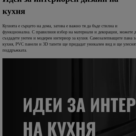
кухня
Кухнята е сърцето на дома, затова е важно тя да бъде стилна и
функционална. С правилния избор на материали и декорации, можете 
създадете уютен и модерен интериор за кухня. Самозалепващите пана з
кухня, PVC панели и 3D тапети ще придадат уникален вид и ще улесня
поддръжката.