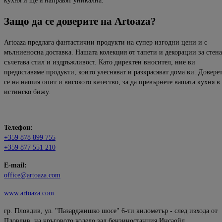
кухня и ще я направят уникална.
Защо да се доверите на Artoaza?
Artoaza предлага фантастични продукти на супер изгодни цени и с
мълниеносна доставка. Нашата колекция от тапети и декорации за стена
съчетава стил и издръжливост. Като директен вносител, ние ви
предоставяме продукти, които улесняват и разкрасяват дома ви. Довере
се на нашия опит и високото качество, за да превърнете вашата кухня в
истинско бижу.
Телефон:
+359 878 899 755
+359 877 551 210
E-mail:
office@artoaza.com
www.artoaza.com
гр. Пловдив, ул. "Пазарджишко шосе" 6-ти километър - след изхода от
Пловдив, на кръговото колело зад бензиностанция Инсаойл.