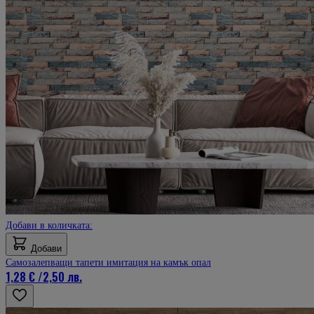
Добави в количката:
Добави
Самозалепващи тапети имитация на камък опал
1,28 €
/
2,50 лв.