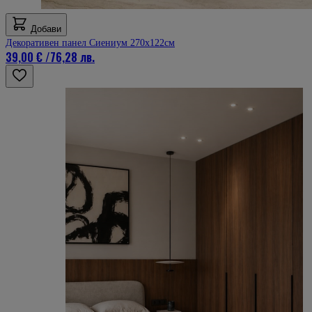
Добави
Декоративен панел Сиениум 270х122см
39,00 €
/
76,28 лв.