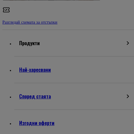
Разгледай схемата за отстъпки
Продукти
Най-харесвани
Според стаята
Изгодни оферти