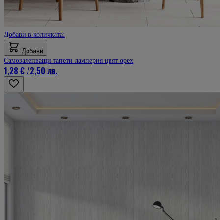
Добави в количката:
Добави
Самозалепващи тапети ламперия цвят орех
1,28 €
/
2,50 лв.