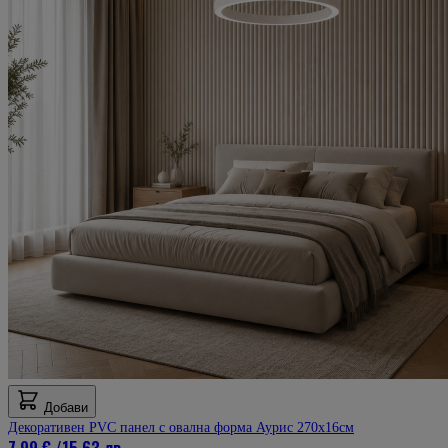
Добави
Декоративен PVC панел с овална форма Аурис 270х16см
7,99 €
/
15,63 лв.