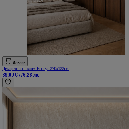
Добави
Декоративен панел Венсус 270х122см
39,00 €
/
76,28 лв.