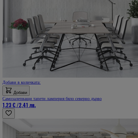
Добави в количката:
Добави
Самозалепващи тапети ламперия бяло северно дърво
1,23 €
/
2,41 лв.