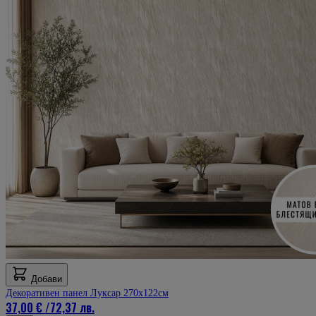
Добави
Декоративен панел Луксар 270х122см
37,00 €
/
72,37 лв.