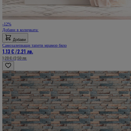
-12%
Добави в количката:
Добави
Самозалепващи тапети мрамор бяло
1,13 €
/
2,21 лв.
1,28 €
/
2,50 лв.