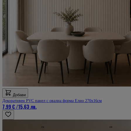
Добави
Декоративен PVC панел с овална форма Елио 270х16см
7,99 €
/
15,63 лв.