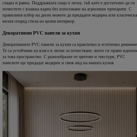
гладка и равна. Поддръжката също е лесна, тъй като е достатъчно да ги
почистите с влажна кърпа без използване на агресивни препарати. С
правилния избор на десен можете да придадете модерна или класическа
визия според стила на целия интериор.
Декоративни PVC панели за кухня
Декоративните PVC панели за кухня са практично и естетично решение
Те са устойчиви на влага и лесни за почистване, което ги прави идеалн
за това пространство. С разнообразие от цветове и текстури, PVC
панелите ще придадат модерен и свеж вид на вашата кухня.