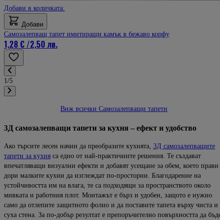
Добави в количката:
Добави
Самозалепващ тапет имитиращи камък в бежаво корфу
1,28 €
/
2,50 лв.
1/5
Виж всички Самозалепващи тапети
3Д самозалепващи тапети за кухня – ефект и удобство
Ако търсите лесен начин да преобразите кухнята,
3Д самозалепващите
тапети за кухня
са едно от най-практичните решения. Те създават
впечатляващи визуални ефекти и добавят усещане за обем, което прави
дори малките кухни да изглеждат по-просторни. Благодарение на
устойчивостта им на влага, те са подходящи за пространството около
мивката и работния плот. Монтажът е бърз и удобен, защото е нужно
само да отлепите защитното фолио и да поставите тапета върху чиста и
суха стена. За по-добър резултат е препоръчително повърхността да бъд