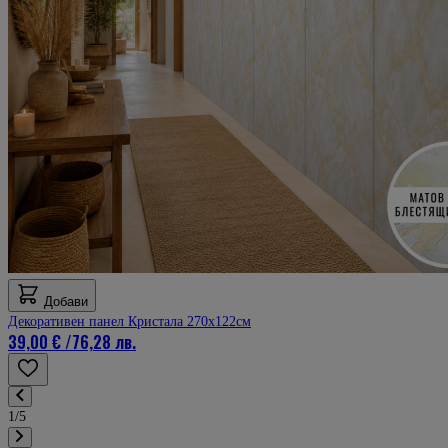
Добави
Декоративен панел Кристала 270х122см
39,00 €
/
76,28 лв.
1/5