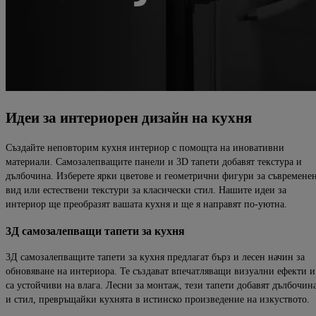
Идеи за интериорен дизайн на кухня
Създайте неповторим кухня интериор с помощта на иновативни
материали. Самозалепващите панели и 3D тапети добавят текстура и
дълбочина. Изберете ярки цветове и геометрични фигури за съвремене
вид или естествени текстури за класически стил. Нашите идеи за
интериор ще преобразят вашата кухня и ще я направят по-уютна.
3Д самозалепващи тапети за кухня
3Д самозалепващите тапети за кухня предлагат бърз и лесен начин за
обновяване на интериора. Те създават впечатляващи визуални ефекти и
са устойчиви на влага. Лесни за монтаж, тези тапети добавят дълбочин
и стил, превръщайки кухнята в истинско произведение на изкуството.