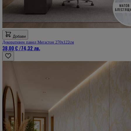
Добави
Декоративен панел Мегастон 270х122см
38,00 €
/
74,32 лв.