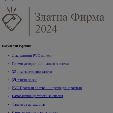
Популярни търсения
Декоративни PVC панели
Големи декоративни панели за стени
3Д самозалепващи тапети
ЗД тапети за хол
PVC Профили за таван и преградни профили
Самозалепващи тапети за спалня
Тапети за детска стая
Самозалепващи пана за таван