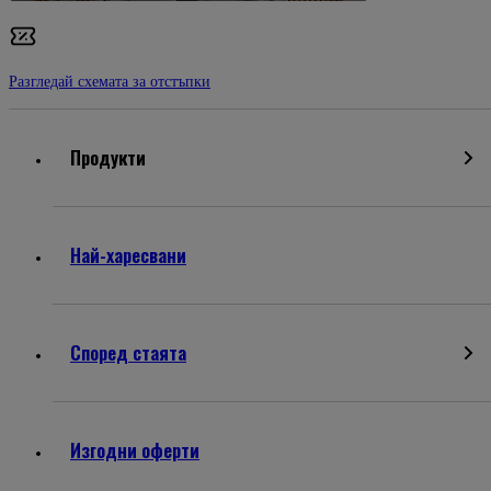
Разгледай схемата за отстъпки
Продукти
Най-харесвани
Според стаята
Изгодни оферти