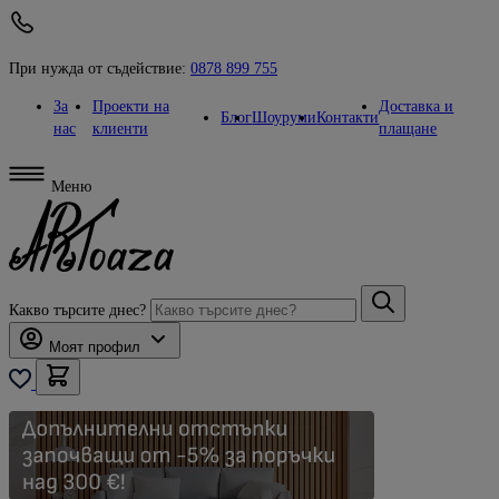
При нужда от съдействие:
0878 899 755
За
Проекти на
Доставка и
Блог
Шоуруми
Контакти
нас
клиенти
плащане
Меню
Какво търсите днес?
Моят профил