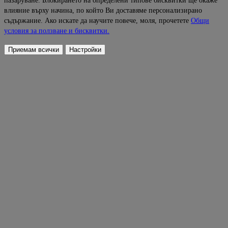
пазаруване. Блокирането на определени типове бисквитки ще окаже
влияние върху начина, по който Ви доставяме персонализирано
съдържание. Ако искате да научите повече, моля, прочетете
Общи
условия за ползване и бисквитки.
Приемам всички
Настройки