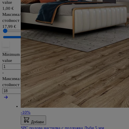
value
1,00 €
Максимална
стойност
17,99 €
Minimum
value
-
Максимална
стойност
-10%
Добави
SPC подова настилка с подложка Дъби 5 мм