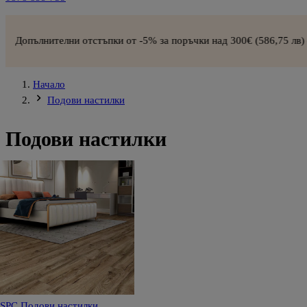
и отстъпки от -5% за поръчки над 300€ (586,75 лв) –
СХЕМА ЗА 
Начало
Подови настилки
Подови настилки
SPC Подови настилки