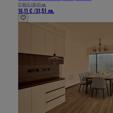
17,90 €
/
35,01 лв.
16,11 €
/
31,51 лв.