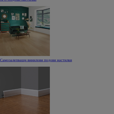
Самозалепващи винилови подови настилки