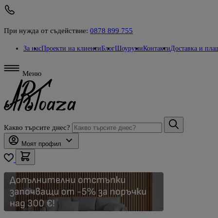
При нужда от съдействие:
0878 899 755
За нас
Проекти на клиенти
Блог
Шоуруми
Контакти
Доставка и пла
Меню
Какво търсите днес?
Моят профил