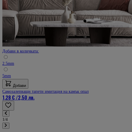
Добави в количката:
2.5mm
5mm
Добави
Самозалепващи тапети имитация на камък опал
1,28 €
/
2,50 лв.
1/4