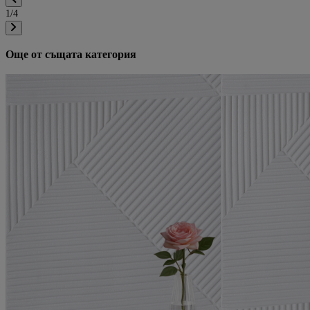
5
1/4
20 февруари 2025 г.
20.02.25 г.
Водоустойчиви, лесни за поставяне и с отличен външен вид. Много съ
Още от същата категория
доволна!
Мнение от
Силвия
Рейтинг
5
20 февруари 2025 г.
20.02.25 г.
Идеално решение за бързо обновяване на дома. Панелите са здрави и
лесни за поддръжка.
Мнение от
Румен
Рейтинг
5
20 февруари 2025 г.
20.02.25 г.
Изключителен продукт, не само че изглежда страхотно, но и е много
лесен за поставяне.
Мнение от
Анна
Рейтинг
5