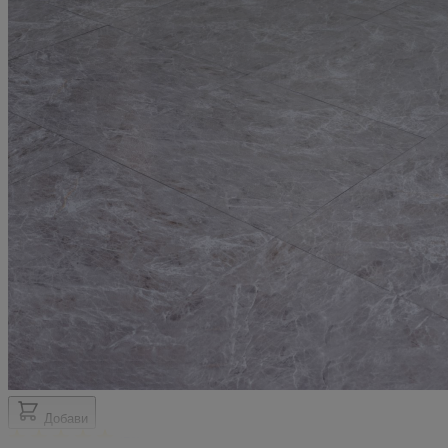
20 февруари 2025 г.
20.02.25 г.
Много удобни и лесни за поставяне. Подовете ми вече изглеждат стилн
и съвременни.
Мнение от
Зорница
Рейтинг
5
20 февруари 2025 г.
20.02.25 г.
Лесни за монтаж, изглеждат перфектно и са много практични.
Препоръчвам ги!
Мнение от
Борис
Рейтинг
5
20 февруари 2025 г.
20.02.25 г.
Страхотен начин да обновите дома си за ден. Панелите са наистина
качествени!
Мнение от
Иванка
Рейтинг
5
Добави
(70)