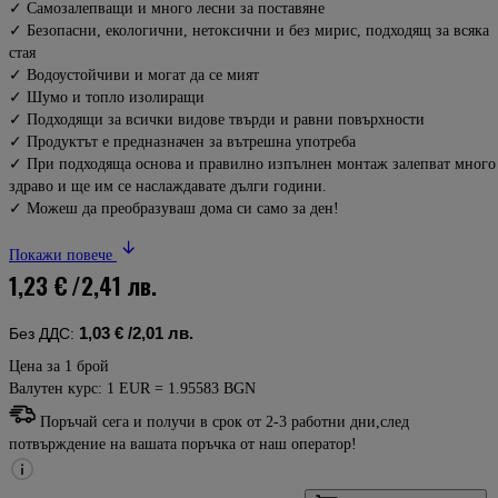
✓ Самозалепващи и много лесни за поставяне
✓ Безопасни, екологични, нетоксични и без мирис, подходящ за всяка
стая
✓ Водоустойчиви и могат да се мият
✓ Шумо и топло изолиращи
✓ Подходящи за всички видове твърди и равни повърхности
✓ Продуктът е предназначен за вътрешна употреба
✓ При подходяща основа и правилно изпълнен монтаж залепват много
здраво и ще им се наслаждавате дълги години.
✓ Можеш да преобразуваш дома си само за ден!
Покажи повече
1,23 €
/2,41 лв.
1,03 €
/2,01 лв.
Без ДДС:
Цена за 1 брой
Валутен курс: 1 EUR = 1.95583 BGN
Поръчай сега и получи в срок от 2-3 работни дни,след
потвърждение на вашата поръчка от наш оператор!