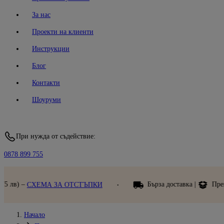
За нас
Проекти на клиенти
Инструкции
Блог
Контакти
Шоуруми
При нужда от съдействие:
0878 899 755
Бърза доставка |
Преглед при получаване
Допъ
Начало