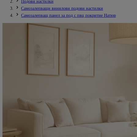
Подови настилки
Самозалепващи винилови подови настилки
Самозалепващ панел за под с пвц покритие Натюр