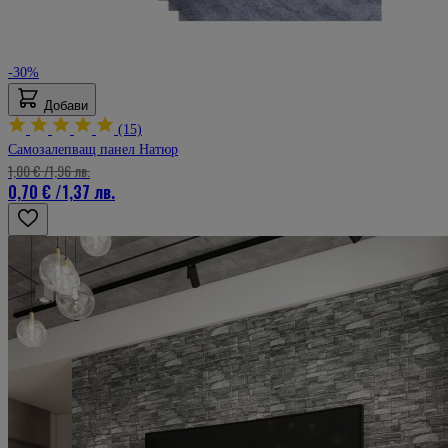
Много съм доволен. Компетентни консултанти. Изключително
качествени панели.
Мнение от
Aleksandar
-30%
Рейтинг
5
Добави
(15)
27 февруари 2025 г.
27.02.25 г.
Самозалепващ панел Натюр
Бях Скептичен.
1,00 €
/
1,96 лв.
Но вече съм впечатлен, от ефекта.
0,70 €
/
1,37 лв.
Мнение от
Ради
Рейтинг
5
24 февруари 2025 г.
24.02.25 г.
Лесно и бързо преобразихме коридора ни.Благодаря Ви!
Мнение от
Мирослава Лачева
Рейтинг
5
22 февруари 2025 г.
22.02.25 г.
Много практични.