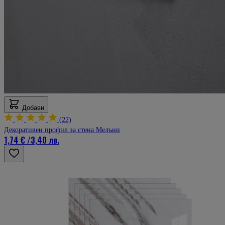
Добави
(22)
Декоративен профил за стена Мелъни
1,74 €
/
3,40 лв.