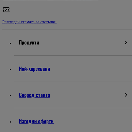
Разгледай схемата за отстъпки
Продукти
Най-харесвани
Според стаята
Изгодни оферти