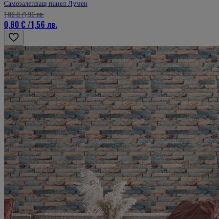
Самозалепващ панел Лумен
1,00 €
/
1,96 лв.
0,80 €
/
1,56 лв.