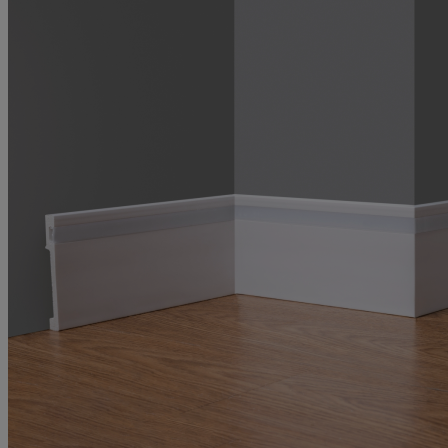
Просто и елегантно решение за стените.
Добро съотношение цена-качество.
Мнение от
Гергана
Рейтинг
5
11 май 2025 г.
11.05.25 г.
Използвах ги, за да създам акцент на една от стените и резултатът е
впечатляващ.
Мнение от
Божидар
Рейтинг
5
10 май 2025 г.
10.05.25 г.
Доста Бюджетни опции, като се има на впредвид колко главоболие
спестява човек от Майстори.
Мнение от
Пецата
Рейтинг
5
6 май 2025 г.
6.05.25 г.