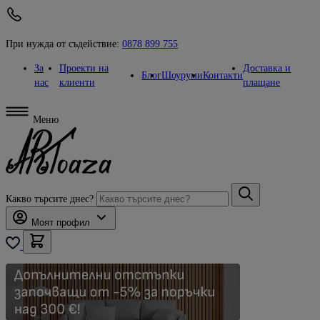
При нужда от съдействие:
0878 899 755
За
Проекти на
Доставка и
Блог
Шоуруми
Контакти
нас
клиенти
плащане
Меню
Какво търсите днес?
Моят профил