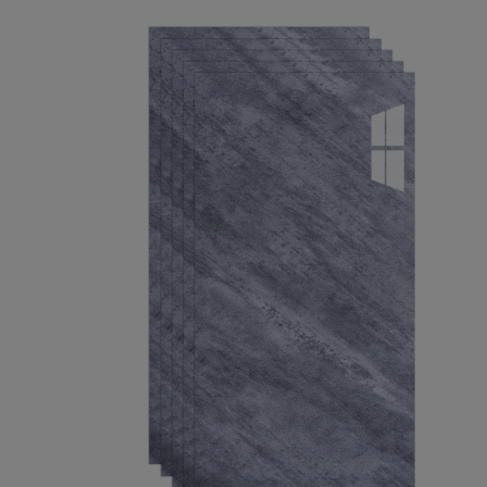
3 април 2025 г.
3.04.25 г.
Много лесно се поставят и са лесни за почистване, материалите са мног
качествени, препоръчвам!
Мнение от
Добринка Михайлова
Рейтинг
5
12 март 2025 г.
12.03.25 г.
Доволен съм, съдействаха ми и с поръчката.
Мнение от
Йордан
Рейтинг
5
11 март 2025 г.
11.03.25 г.
Nogo dobro izpalnenie stava kato laminat obache po lesno i po barzo, hubaw
stoka. pak shi si kupim za mehanata toq pat.
Мнение от
Sabri
Рейтинг
5
7 март 2025 г.
7.03.25 г.