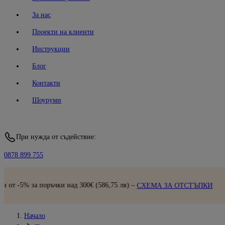
За нас
Проекти на клиенти
Инструкции
Блог
Контакти
Шоуруми
При нужда от съдействие:
0878 899 755
Бърза доставка |
Прегле
 лв) –
СХЕМА ЗА ОТСТЪПКИ
Начало