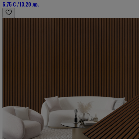
6,75 €
/
13,20 лв.