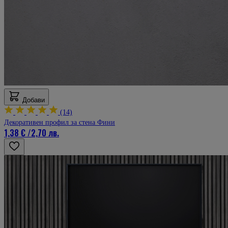
Добави
(14)
Декоративен профил за стена Фини
1,38 €
/
2,70 лв.