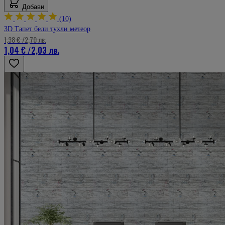
Добави
(10)
3D Тапет бели тухли метеор
1,38 €
/
2,70 лв.
1,04 €
/
2,03 лв.