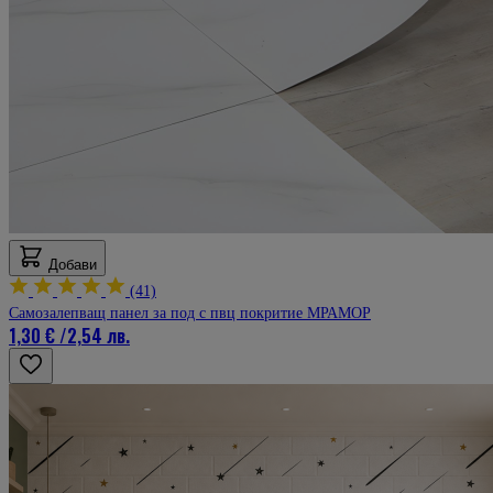
Добави
(41)
Самозалепващ панел за под с пвц покритие МРАМОР
1,30 €
/
2,54 лв.