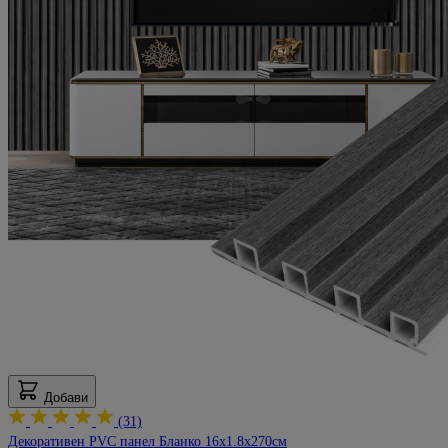
Добави
(31)
Декоративен PVC панел Бланко 16х1.8х270см