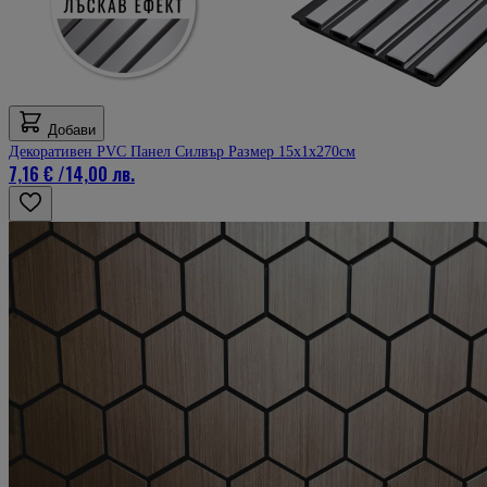
Добави
Декоративен PVC Панел Силвър Размер 15х1х270см
7,16 €
/
14,00 лв.