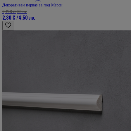
Декоративен перваз за под Марси
2,71 €
/
5,30 лв.
2,30 €
/
4,50 лв.