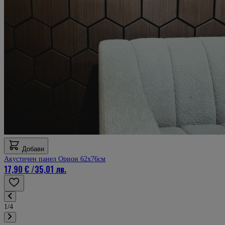
Добави
Акустичен панел Орион 62х76см
17,90 €
/
35,01 лв.
1/4