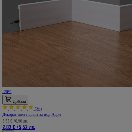
-20%
Добави
(26)
Декоративен перваз за под Адон
3,53 €
/
6,90 лв.
2,82 €
/
5,52 лв.