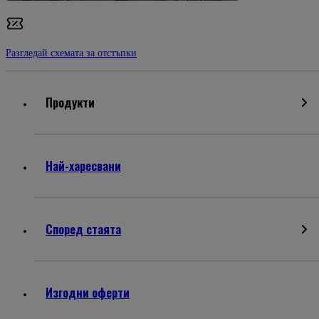
Разгледай схемата за отстъпки
Продукти
Най-харесвани
Според стаята
Изгодни оферти