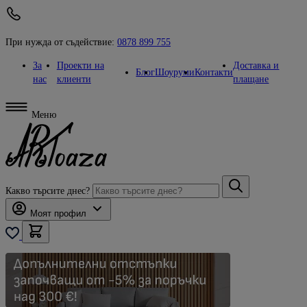
При нужда от съдействие:
0878 899 755
За
Проекти на
Доставка и
Блог
Шоуруми
Контакти
нас
клиенти
плащане
Меню
Какво търсите днес?
Моят профил