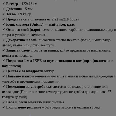
✓ Размер
- 122х18 см
✓ Дебелина
- 5 мм
✓ Тегло-
1.9 кг/бр.
✓ Продават се в опаковка от 2.22 м2(10 броя)
✓ Клик система (Uniclic) — най-висок клас
✓ Основен слой (ядро)-
смес от калциев карбонат, поливинилхлорид 
твърд и устойчив композит.
✓ Декоративен слой-
висококачествено печатно фолио, имитиращо
дърво, камък или други текстури.
✓ Защитен слой-
прозрачен винил, който предпазва от надраскване,
петна и износване.
✓ Подложка 1 мм IXPE за шумоизолация и комфорт. (включена в
комплекта)
✓ Цената е за квадратен метър
✓ Напълно влагоустойчиви-
могат да с мият и почистват,подходящи з
употреба в промишлени помещения
✓ Подходящи за употреба със системи-
за подово отопление или
охлаждане.(При отопление температурата не трябва да надвишава 27
градуса целзий)
✓ Бърз и лесен монтаж-
клик система
✓ Екологично решение
– безвредна за дома и околната среда