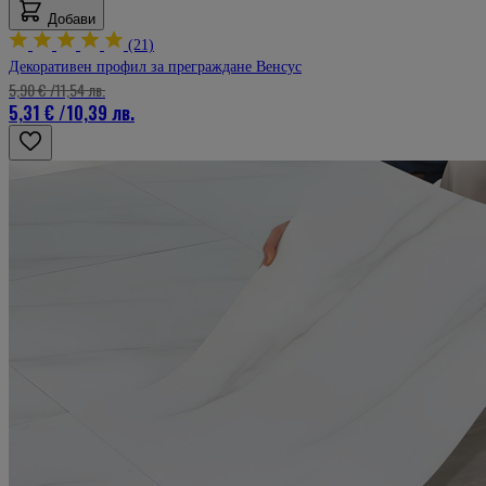
Добави
(21)
Декоративен профил за преграждане Венсус
5,90 €
/
11,54 лв.
5,31 €
/
10,39 лв.