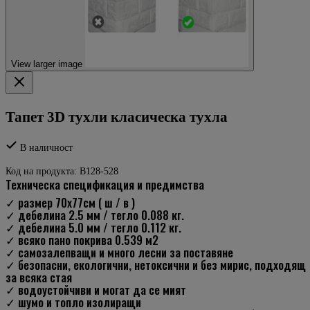
View larger image
Тапет 3D тухли класическа тухла
В наличност
Код на продукта:
B128-528
техническа спецификация и предимства
✓ размер 70х77см ( ш / в )
✓ дебелина 2.5 мм / тегло 0.088 кг.
✓ дебелина 5.0 мм / тегло 0.112 кг.
✓ всяко пано покрива 0.539 м2
✓ самозалепващи и много лесни за поставяне
✓ безопасни, екологични, нетоксични и без мирис, подходящ
за всяка стая
✓ водоустойчиви и могат да се мият
✓ шумо и топло изолиращи