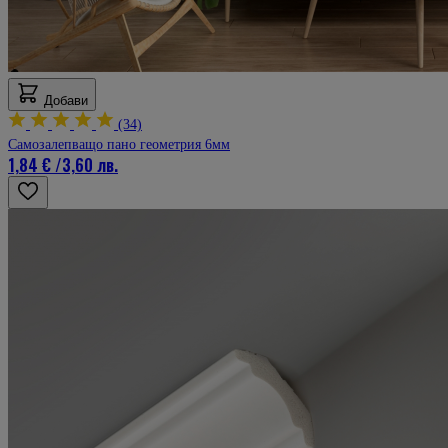
Добави
(34)
Самозалепващо пано геометрия 6мм
1,84 €
/
3,60 лв.