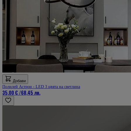
Добави
Полилей Астрон - LED 3 цвята на светлина
35,00 €
/
68,45 лв.