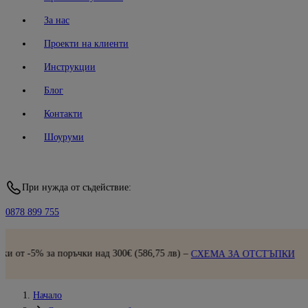
За нас
Проекти на клиенти
Инструкции
Блог
Контакти
Шоуруми
При нужда от съдействие:
0878 899 755
Бърза доставка |
Прегле
 лв) –
СХЕМА ЗА ОТСТЪПКИ
Начало