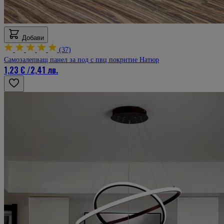
Добави
(37)
Самозалепващ панел за под с пвц покритие Натюр
1,23 €
/
2,41 лв.