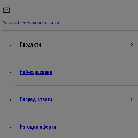
Разгледай схемата за отстъпки
Продукти
Най-харесвани
Според стаята
Изгодни оферти