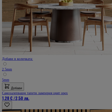
Добави в количката:
2.5mm
5mm
Добави
Самозалепващи тапети ламперия цвят орех
1,28 €
/
2,50 лв.