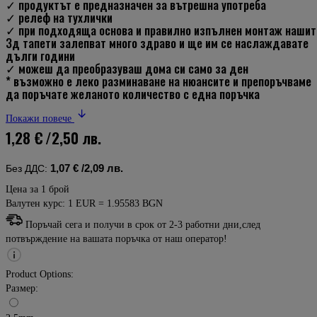
✓ продуктът е предназначен за вътрешна употреба
✓ релеф на тухлички
✓ при подходяща основа и правилно изпълнен монтаж нашит
3д тапети залепват много здраво и ще им се наслаждавате
дълги години
✓ можеш да преобразуваш дома си само за ден
* възможно е леко разминаване на нюансите и препоръчваме
да поръчате желаното количество с една поръчка
Покажи повече
1,28 €
/2,50 лв.
1,07 €
/2,09 лв.
Без ДДС:
Цена за 1 брой
Валутен курс: 1 EUR = 1.95583 BGN
Поръчай сега и получи в срок от 2-3 работни дни,след
потвърждение на вашата поръчка от наш оператор!
Product Options:
Размер: