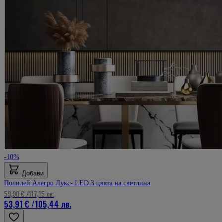
-10%
Добави
Полилей Алегро Лукс- LED 3 цвята на светлина
59,90 €
/
117,15 лв.
53,91 €
/
105,44 лв.