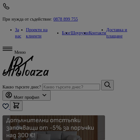
При нужда от съдействие:
0878 899 755
За
Проекти на
Доставка и
Блог
Шоуруми
Контакти
нас
клиенти
плащане
Меню
Какво търсите днес?
Моят профил