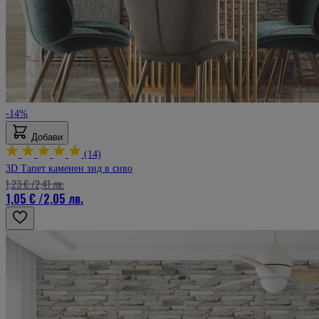
-14%
Добави
(14)
3D Тапет каменен зид в сиво
1,23 €
/
2,41 лв.
1,05 €
/
2,05 лв.