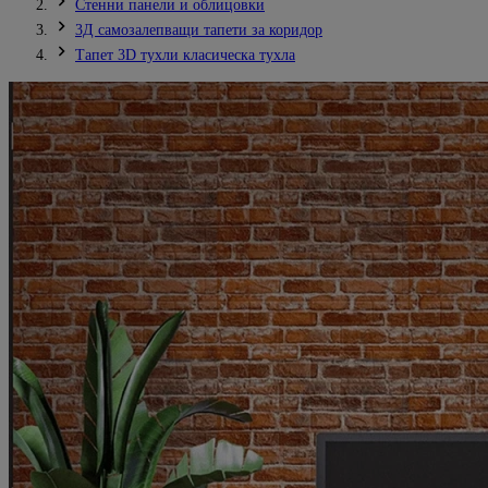
Стенни панели и облицовки
3Д самозалепващи тапети за коридор
Тапет 3D тухли класическа тухла