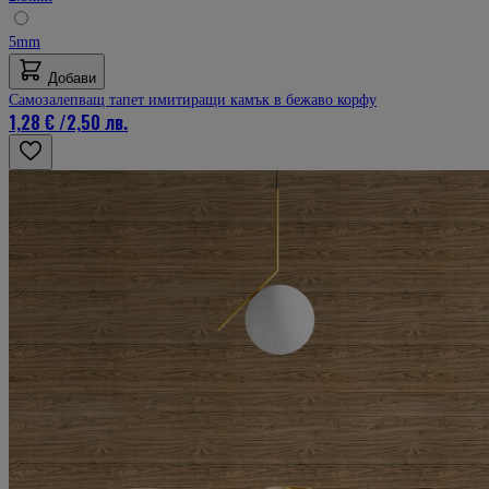
5mm
Добави
Самозалепващ тапет имитиращи камък в бежаво корфу
1,28 €
/
2,50 лв.