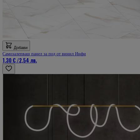
Добави
Самозалепващ панел за под от винил Инфи
1,30 €
/
2,54 лв.