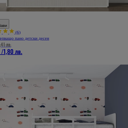
бави
(6)
епващо пано детски десен
,41 лв.
/
1,80 лв.