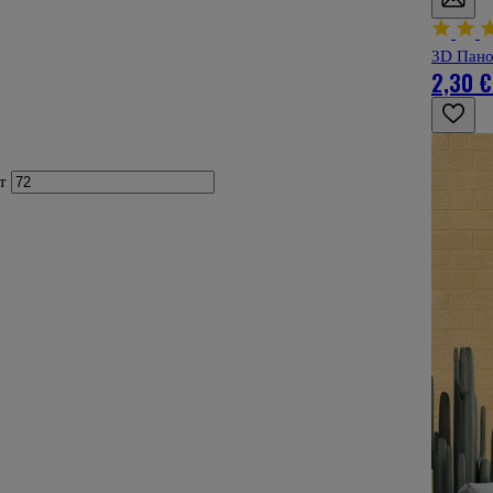
3D Пано
2,30 €
т