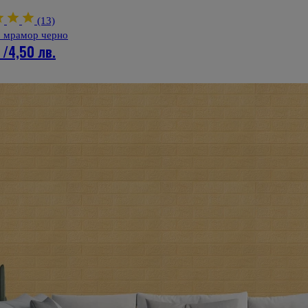
(13)
 мрамор черно
/
4,50 лв.