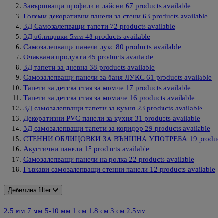
Завършващи профили и лайсни
67
products available
Големи декоративни панели за стени
63
products available
3Д Самозалепващи тапети
72
products available
3Д облицовки 5мм
48
products available
Самозалепващи панели лукс
80
products available
Очаквани продукти
45
products available
3Д тапети за дневна
38
products available
Самозалепващи панели за баня ЛУКС
61
products available
Тапети за детска стая за момче
17
products available
Тапети за детска стая за момиче
16
products available
3Д самозалепващи тапети за кухня
23
products available
Декоративни PVC панели за кухня
31
products available
3Д самозалепващи тапети за коридор
29
products available
СТЕННИ ОБЛИЦОВКИ ЗА ВЪНШНА УПОТРЕБА
19
produc
Акустични панели
15
products available
Самозалепващи панели на ролка
22
products available
Гъвкави самозалепващи стенни панели
12
products available
Дебелина
filter
2.5 мм
7 мм
5-10 мм
1 см
1.8 см
3 см
2.5мм