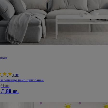
рпан
(10)
залепващо пано цвят банан
,41 лв.
/
1,80 лв.