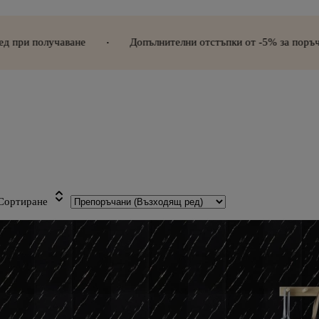
ане
Допълнителни отстъпки от -5% за поръчки над 300€ (58
Сортиране