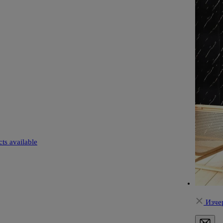
ts available
Изче