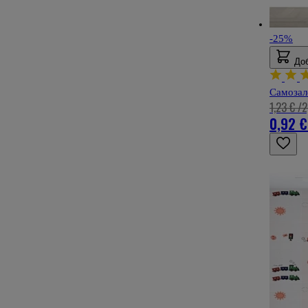
-25%
До
Самозал
1,23 €
/
2
0,92 €