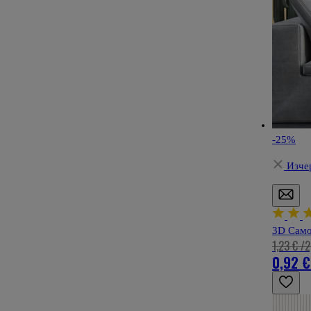
-25%
Изче
3D Само
1,23 €
/
2
0,92 €