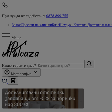
При нужда от съдействие:
0878 899 755
За нас
Проекти на клиенти
Блог
Шоуруми
Контакти
Доставка и пла
Меню
Какво търсите днес?
Моят профил