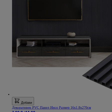
Добави
Декоративен PVC Панел Инсо Размер 16х1.8х270см