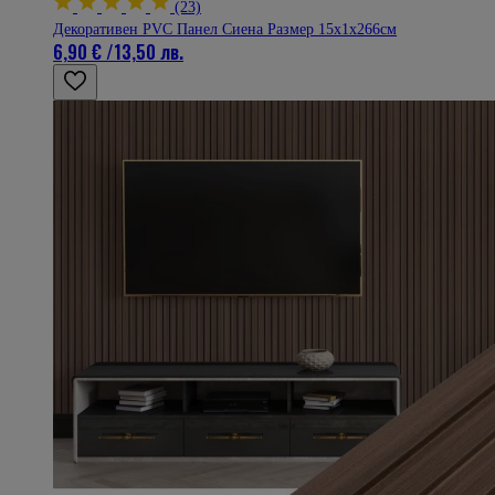
(23)
Декоративен PVC Панел Сиена Размер 15х1х266см
6,90 €
/
13,50 лв.