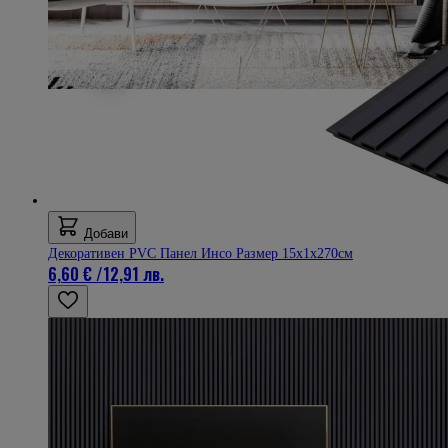
Добави
Декоративен PVC Панел Инсо Размер 15х1х270см
6,60 €
/
12,91 лв.