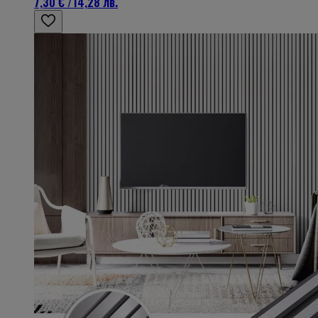
7,30 €
/
14,28 лв.