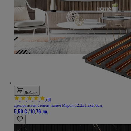
Добави
(8)
Декоративен стенен панел Марон 12.2х1.2х266см
5,50 €
/
10,76 лв.