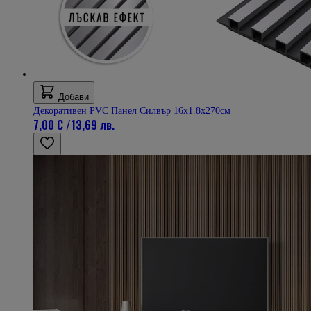
Добави
Декоративен PVC Панел Силвър 16х1.8х270см
7,00 €
/
13,69 лв.