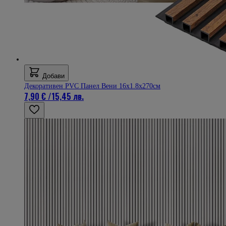
Добави
Декоративен PVC Панел Вени 16х1.8х270см
7,90 €
/
15,45 лв.