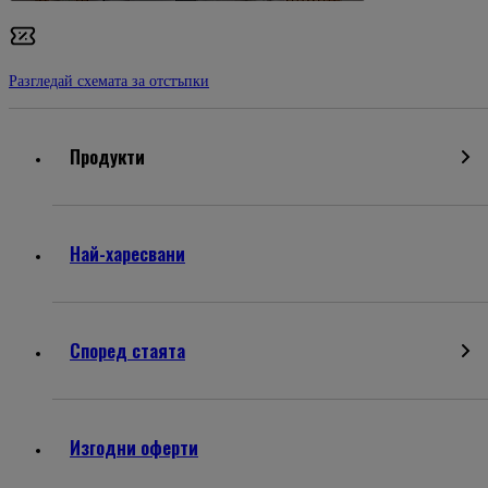
Разгледай схемата за отстъпки
Продукти
Най-харесвани
Според стаята
Изгодни оферти