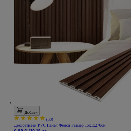
Добави
(30)
Декоративен PVC Панел Фенси Размер 15х1х270см