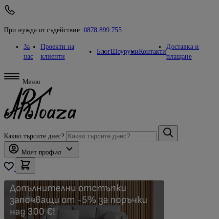
При нужда от съдействие:
0878 899 755
За
Проекти на
Доставка и
Блог
Шоуруми
Контакти
нас
клиенти
плащане
Меню
Какво търсите днес?
Моят профил