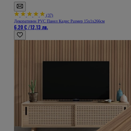
(37)
Декоративен PVC Панел Кадис Размер 15х1х266см
6,20 €
/
12,13 лв.