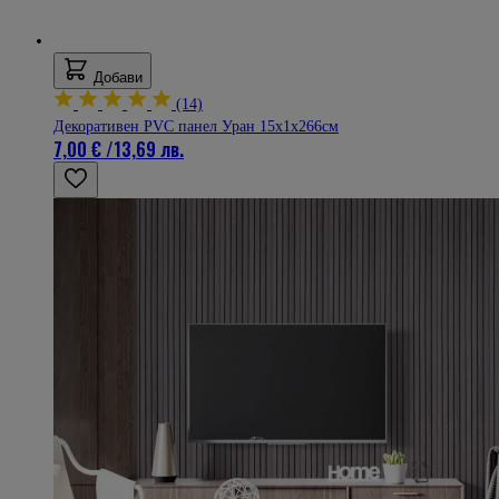
Добави
(14)
Декоративен PVC панел Уран 15х1х266см
7,00 €
/
13,69 лв.