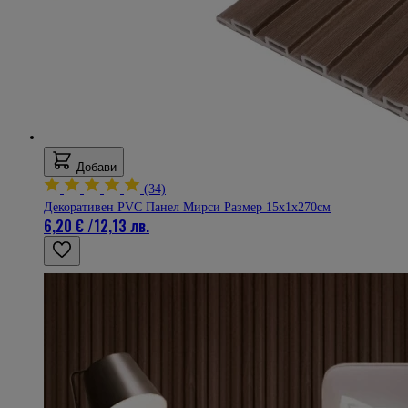
Добави
(34)
Декоративен PVC Панел Мирси Размер 15х1х270см
6,20 €
/
12,13 лв.