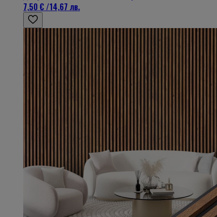
7,50 €
/
14,67 лв.