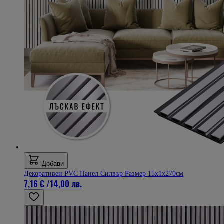
Добави
Декоративен PVC Панел Силвър Размер 15х1х270см
7,16 €
/
14,00 лв.