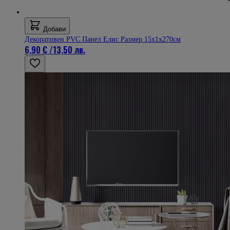
Добави
Декоративен PVC Панел Елис Размер 15х1х270см
6,90 €
/
13,50 лв.