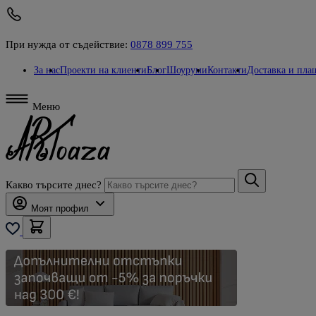
При нужда от съдействие:
0878 899 755
За нас
Проекти на клиенти
Блог
Шоуруми
Контакти
Доставка и пла
Меню
Какво търсите днес?
Моят профил