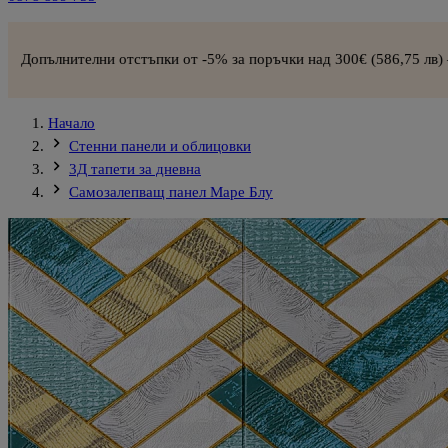
и отстъпки от -5% за поръчки над 300€ (586,75 лв) –
СХЕМА ЗА 
Начало
Стенни панели и облицовки
3Д тапети за дневна
Самозалепващ панел Маре Блу