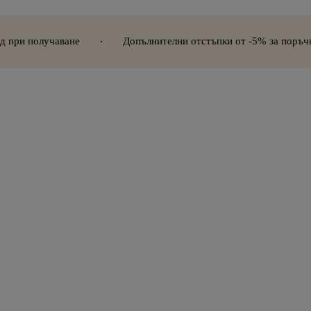
не
Допълнителни отстъпки от -5% за поръчки над 300€ (58