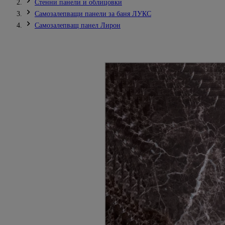
Стенни панели и облицовки
Самозалепващи панели за баня ЛУКС
Самозалепващ панел Лирон