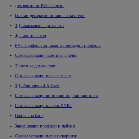
Декоративни PVC панели
Големи декоративни панели за стени
3Д самозалепващи тапети
ЗД тапети за хол
PVC Профили за таван и преградни профили
Самозалепващи тапети за спалня
Тапети за детска стая
Самозалепващи пана за таван
3Д облицовки 4-5-6 мм
Самозалепващи винилови подови настилки
Самозалепващи панели ЛУКС
Панели за баня
Завършващи профили и лайсни
Самозалепващи первази/корнизи