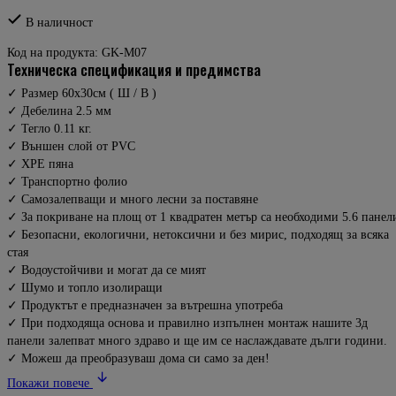
В наличност
Код на продукта:
GK-M07
техническа спецификация и предимства
✓ Размер 60x30см ( Ш / В )
✓ Дебелина 2.5 мм
✓ Тегло 0.11 кг.
✓ Външен слой от PVC
✓ XPE пяна
✓ Транспортно фолио
✓ Самозалепващи и много лесни за поставяне
✓ За покриване на площ от 1 квадратен метър са необходими 5.6 панел
✓ Безопасни, екологични, нетоксични и без мирис, подходящ за всяка
стая
✓ Водоустойчиви и могат да се мият
✓ Шумо и топло изолиращи
✓ Продуктът е предназначен за вътрешна употреба
✓ При подходяща основа и правилно изпълнен монтаж нашите 3д
панели залепват много здраво и ще им се наслаждавате дълги години.
✓ Можеш да преобразуваш дома си само за ден!
Покажи повече