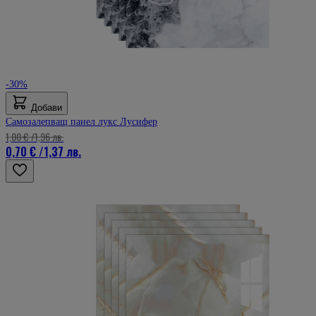
-30%
Добави
Самозалепващ панел лукс Лусифер
1,00 €
/
1,96 лв.
0,70 €
/
1,37 лв.