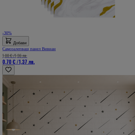
-30%
Добави
Самозалепващ панел Вивиан
1,00 €
/
1,96 лв.
0,70 €
/
1,37 лв.