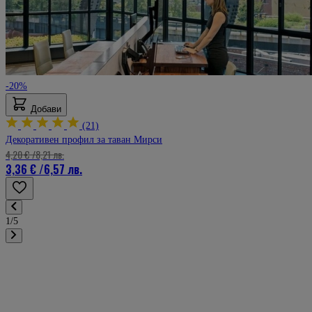
-20%
Добави
(21)
Декоративен профил за таван Мирси
4,20 €
/
8,21 лв.
3,36 €
/
6,57 лв.
1/5