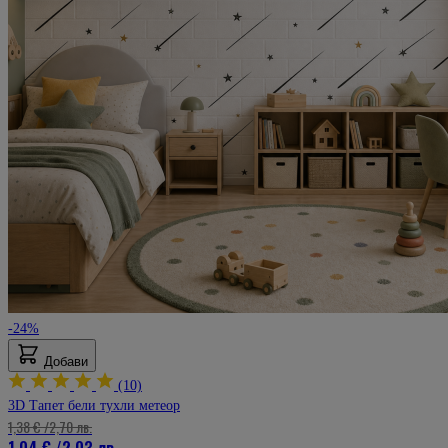
-24%
Добави
(10)
3D Тапет бели тухли метеор
1,38 €
/
2,70 лв.
1,04 €
/
2,03 лв.