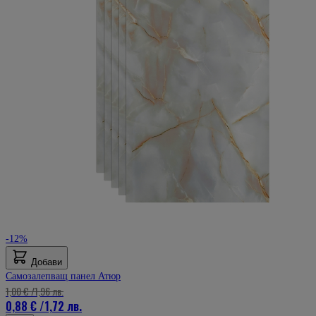
-12%
Добави
Самозалепващ панел Атюр
1,00 €
/
1,96 лв.
0,88 €
/
1,72 лв.