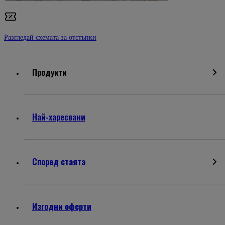
Разгледай схемата за отстъпки
Продукти
Най-харесвани
Според стаята
Изгодни оферти