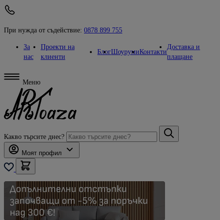
При нужда от съдействие:
0878 899 755
За
Проекти на
Доставка и
Блог
Шоуруми
Контакти
нас
клиенти
плащане
Меню
Какво търсите днес?
Моят профил