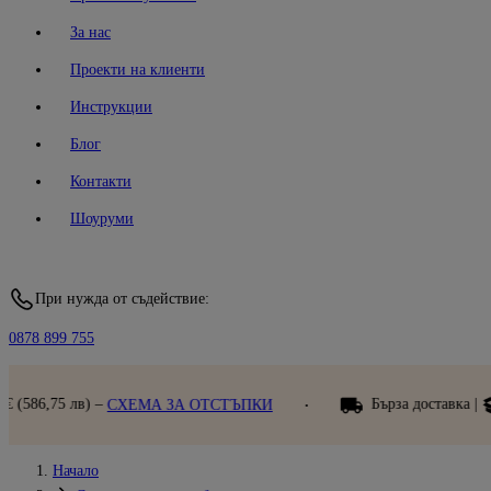
За нас
Проекти на клиенти
Инструкции
Блог
Контакти
Шоуруми
При нужда от съдействие:
0878 899 755
Бърза доставка |
Преглед при полу
МА ЗА ОТСТЪПКИ
Начало