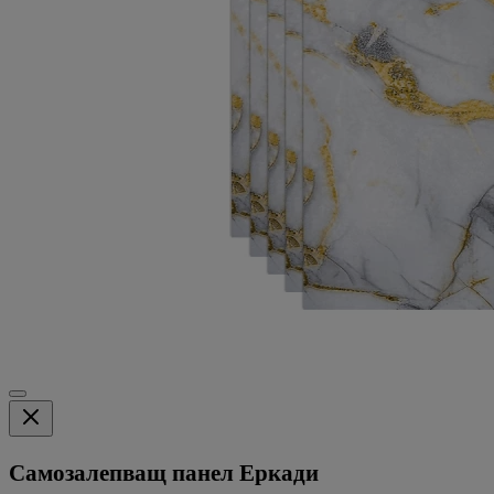
Самозалепващ панел Еркади