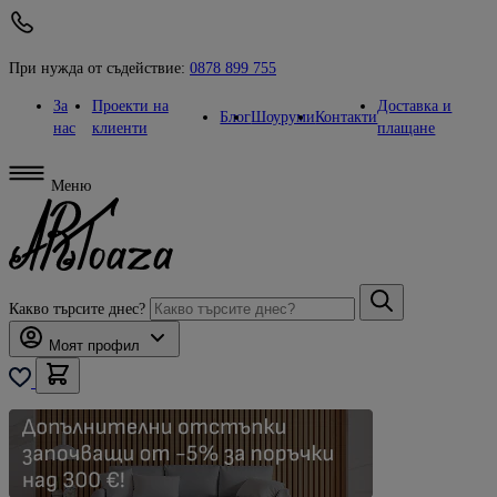
При нужда от съдействие:
0878 899 755
За
Проекти на
Доставка и
Блог
Шоуруми
Контакти
нас
клиенти
плащане
Меню
Какво търсите днес?
Моят профил