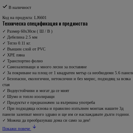
В наличност
Код на продукта:
LJ6601
техническа спецификация и предимства
✓ Размер 60x30см ( Ш / В )
✓ Дебелина 2.5 мм
✓ Тегло 0.11 кг.
✓ Външен слой от PVC
✓ XPE пяна
✓ Транспортно фолио
✓ Самозалепващи и много лесни за поставяне
✓ За покриване на площ от 1 квадратен метър са необходими 5.6 панел
✓ Безопасни, екологични, нетоксични и без мирис, подходящ за всяка
стая
✓ Водоустойчиви и могат да се мият
✓ Шумо и топло изолиращи
✓ Продуктът е предназначен за вътрешна употреба
✓ При подходяща основа и правилно изпълнен монтаж нашите 3д
панели залепват много здраво и ще им се наслаждавате дълги години.
✓ Можеш да преобразуваш дома си само за ден!
Покажи повече