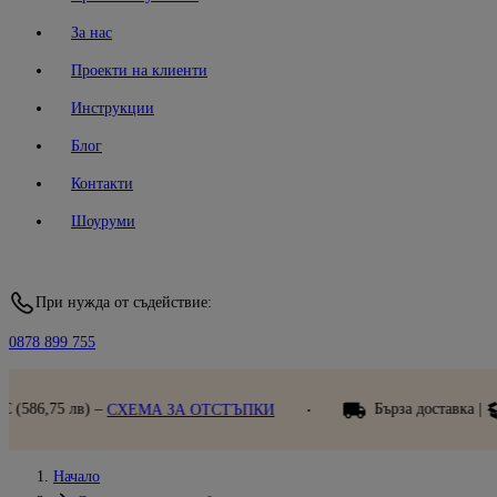
За нас
Проекти на клиенти
Инструкции
Блог
Контакти
Шоуруми
При нужда от съдействие:
0878 899 755
Бърза доставка |
Преглед при получа
А ЗА ОТСТЪПКИ
Начало