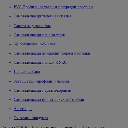
PVC Профили за таван и преградни профили
Самозалепващи тапети за спалня
Тапети за детска стая
Самозалепващи пана за таван
3Д облицовки 4-5-6 мм
Самозалепващи винилови подови настилки
Самозалепващи панели ЛУКС
Панели за баня
Завършващи профили и лайсни
Самозалепващи первази/корнизи
Самозалепващо фолио за кухня / мебели
Аксесоари
Очаквани продукти
Artoaza © 2026 - Всички права запазени
Онлайн магазин от