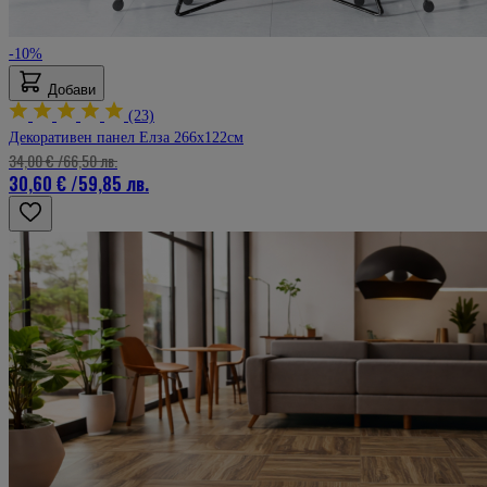
-10%
Добави
(23)
Декоративен панел Елза 266х122см
34,00 €
/
66,50 лв.
30,60 €
/
59,85 лв.