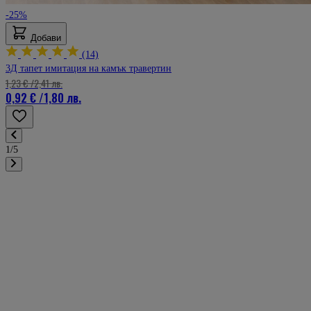
-25%
Добави
(14)
3Д тапет имитация на камък травертин
1,23 €
/
2,41 лв.
0,92 €
/
1,80 лв.
1/5