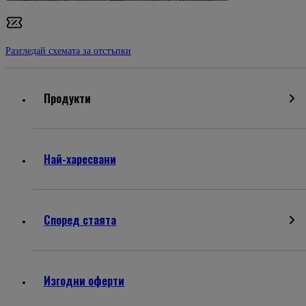
Разгледай схемата за отстъпки
Продукти
Най-харесвани
Според стаята
Изгодни оферти