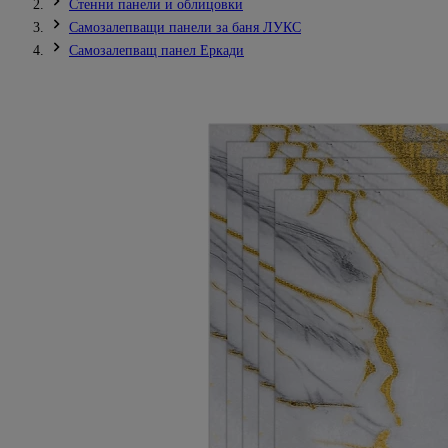
Стенни панели и облицовки
Самозалепващи панели за баня ЛУКС
Самозалепващ панел Еркади