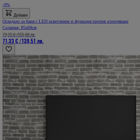
-9%
Добави
Огледало за баня с LED осветление и функция против изпотяване
Солария- 85x69см
79,25 €
/
155,00 лв.
71,33 €
/
139,51 лв.