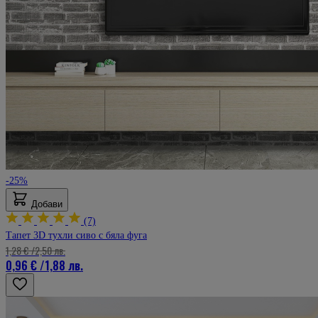
-25%
Добави
(7)
Тапет 3D тухли сиво с бяла фуга
1,28 €
/
2,50 лв.
0,96 €
/
1,88 лв.