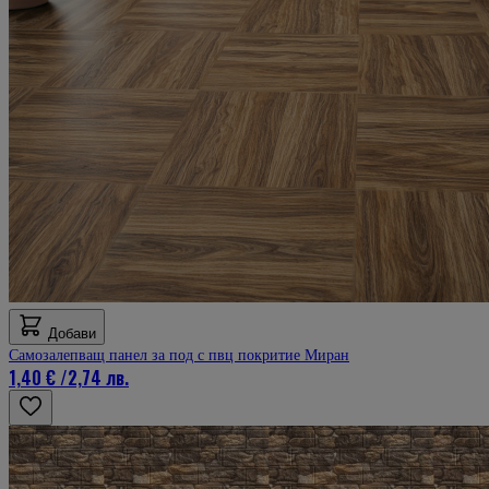
Добави
Самозалепващ панел за под с пвц покритие Миран
1,40 €
/
2,74 лв.