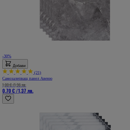
-30%
Добави
(21)
Самозалепващ панел Авеню
1,00 €
/
1,96 лв.
0,70 €
/
1,37 лв.