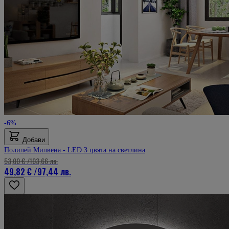
-6%
Добави
Полилей Милвена - LED 3 цвята на светлина
53,00 €
/
103,66 лв.
49,82 €
/
97,44 лв.