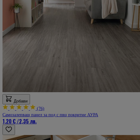
Добави
(76)
Самозалепващ панел за под с пвц покритие АУРА
1,20 €
/
2,35 лв.