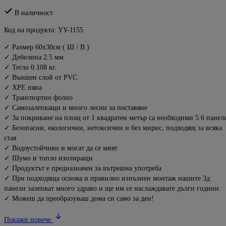
В наличност
Код на продукта:
YY-1155
✓ Размер 60x30см ( Ш / В )
✓ Дебелина 2.5 мм
✓ Тегло 0.108 кг.
✓ Външен слой от PVC
✓ XPE пяна
✓ Транспортно фолио
✓ Самозалепващи и много лесни за поставяне
✓ За покриване на площ от 1 квадратен метър са необходими 5.6 панел
✓ Безопасни, екологични, нетоксични и без мирис, подходящ за всяка
стая
✓ Водоустойчиви и могат да се мият
✓ Шумо и топло изолиращи
✓ Продуктът е предназначен за вътрешна употреба
✓ При подходяща основа и правилно изпълнен монтаж нашите 3д
панели залепват много здраво и ще им се наслаждавате дълги години.
✓ Можеш да преобразуваш дома си само за ден!
Покажи повече