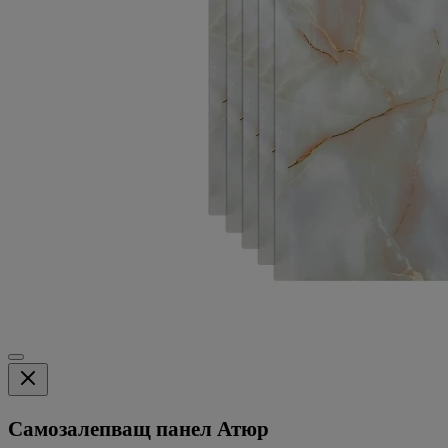
Самозалепващ панел Атюр