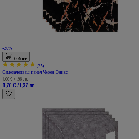
-30%
Добави
(25)
Самозалепващ панел Черен Оникс
1,00 €
/
1,96 лв.
0,70 €
/
1,37 лв.