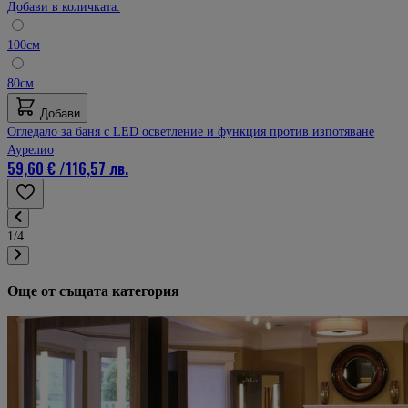
Добави в количката:
100см
80см
Добави
Огледало за баня с LED осветление и функция против изпотяване
Аурелио
59,60 €
/
116,57 лв.
1/4
Още от същата категория