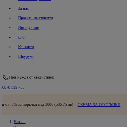
За нас
Проекти на клиенти
Инструкции
Блог
Контакти
Шоуруми
При нужда от съдействие:
0878 899 755
Бърза доставка |
П
586,75 лв) –
СХЕМА ЗА ОТСТЪПКИ
Начало