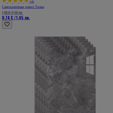
(4)
Самозалепващ панел Тиара
1,00 €
/
1,96 лв.
0,74 €
/
1,45 лв.