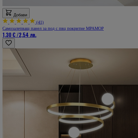
Добави
(41)
Самозалепващ панел за под с пвц покритие МРАМОР
1,30 €
/
2,54 лв.