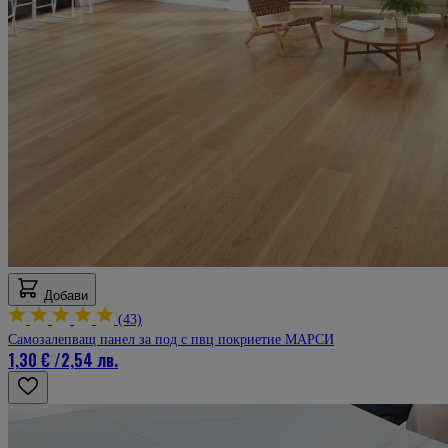
Добави
(43)
Самозалепващ панел за под с пвц покриетие МАРСИ
1,30 €
/
2,54 лв.