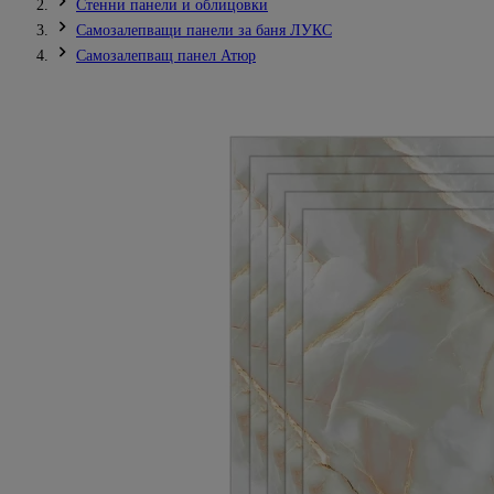
Стенни панели и облицовки
Самозалепващи панели за баня ЛУКС
Самозалепващ панел Атюр