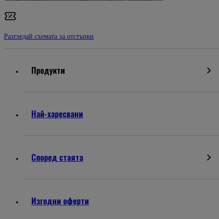
Разгледай схемата за отстъпки
Продукти
Най-харесвани
Според стаята
Изгодни оферти