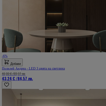
-6%
Добави
Полилей Андреа - LED 3 цвята на светлина
46,00 €
/
89,97 лв.
43,24 €
/
84,57 лв.