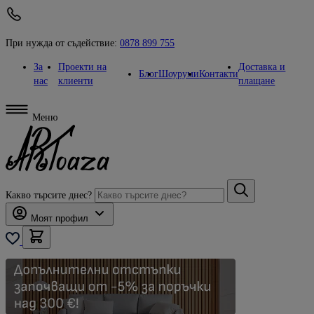
При нужда от съдействие:
0878 899 755
За
Проекти на
Доставка и
Блог
Шоуруми
Контакти
нас
клиенти
плащане
Меню
Какво търсите днес?
Моят профил