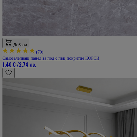
Добави
(70)
Самозалепващ панел за под с пвц покритие КОРСИ
1,40 €
/
2,74 лв.