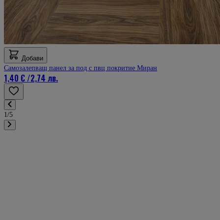
Добави
Самозалепващ панел за под с пвц покритие Миран
1,40 €
/
2,74 лв.
1/5