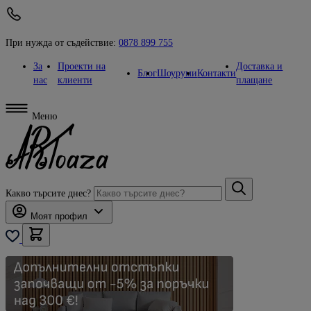
При нужда от съдействие:
0878 899 755
За
Проекти на
Доставка и
Блог
Шоуруми
Контакти
нас
клиенти
плащане
Меню
Какво търсите днес?
Моят профил