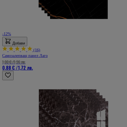
-12%
Добави
(16)
Самозалепващ панел Лаго
1,00 €
/
1,96 лв.
0,88 €
/
1,72 лв.