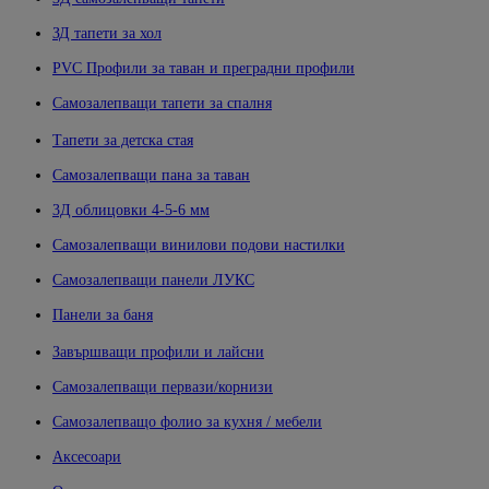
ЗД тапети за хол
PVC Профили за таван и преградни профили
Самозалепващи тапети за спалня
Тапети за детска стая
Самозалепващи пана за таван
3Д облицовки 4-5-6 мм
Самозалепващи винилови подови настилки
Самозалепващи панели ЛУКС
Панели за баня
Завършващи профили и лайсни
Самозалепващи первази/корнизи
Самозалепващо фолио за кухня / мебели
Аксесоари