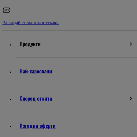
Разгледай схемата за отстъпки
Продукти
Най-харесвани
Според стаята
Изгодни оферти