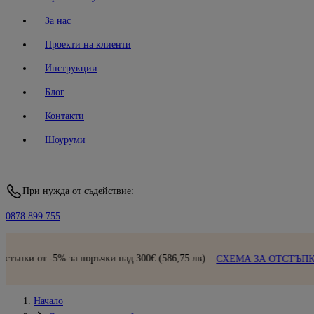
За нас
Проекти на клиенти
Инструкции
Блог
Контакти
Шоуруми
При нужда от съдействие:
0878 899 755
Бърза
ъчки над 300€ (586,75 лв) –
СХЕМА ЗА ОТСТЪПКИ
Начало