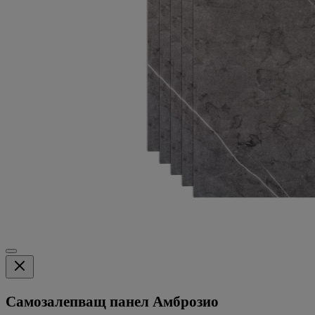
Самозалепващ панел Амброзио