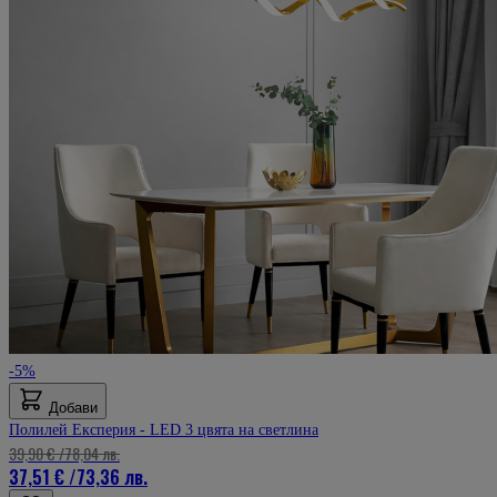
-5%
Добави
Полилей Експерия - LED 3 цвята на светлина
39,90 €
/
78,04 лв.
37,51 €
/
73,36 лв.