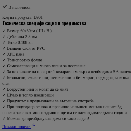
В наличност
Код на продукта:
D901
техническа спецификация и предимства
✓ Размер 60x30см ( Ш / В )
✓ Дебелина 2.5 мм
✓ Тегло 0.108 кг.
✓ Външен слой от PVC
✓ XPE пяна
✓ Транспортно фолио
✓ Самозалепващи и много лесни за поставяне
✓ За покриване на площ от 1 квадратен метър са необходими 5.6 панел
✓ Безопасни, екологични, нетоксични и без мирис, подходящ за всяка
стая
✓ Водоустойчиви и могат да се мият
✓ Шумо и топло изолиращи
✓ Продуктът е предназначен за вътрешна употреба
✓ При подходяща основа и правилно изпълнен монтаж нашите 3д
панели залепват много здраво и ще им се наслаждавате дълги години.
✓ Можеш да преобразуваш дома си само за ден!
Покажи повече