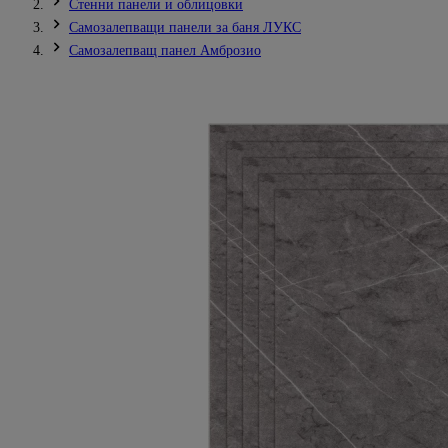
Стенни панели и облицовки
Самозалепващи панели за баня ЛУКС
Самозалепващ панел Амброзио