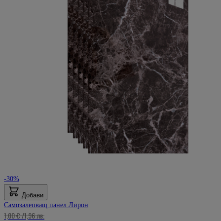
-30%
Добави
Самозалепващ панел Лирон
1,00 €
/
1,96 лв.