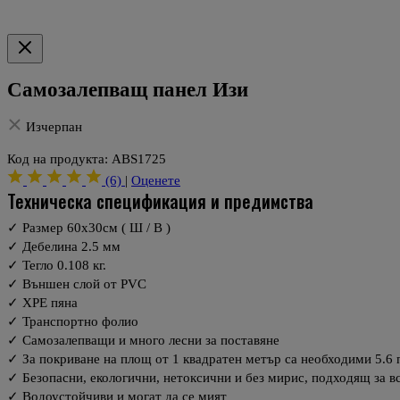
Самозалепващ панел Изи
Изчерпан
Код на продукта:
ABS1725
(6)
|
Оценете
техническа спецификация и предимства
✓ Размер 60x30см ( Ш / В )
✓ Дебелина 2.5 мм
✓ Тегло 0.108 кг.
✓ Външен слой от PVC
✓ XPE пяна
✓ Транспортно фолио
✓ Самозалепващи и много лесни за поставяне
✓ За покриване на площ от 1 квадратен метър са необходими 5.6 
✓ Безопасни, екологични, нетоксични и без мирис, подходящ за вс
✓ Водоустойчиви и могат да се мият