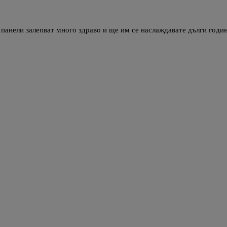
анели залепват много здраво и ще им се наслаждавате дълги годин