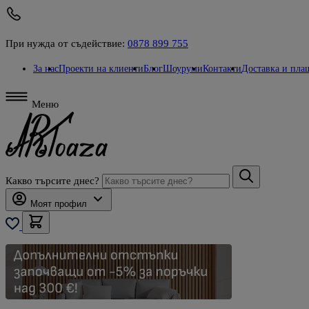
При нужда от съдействие:
0878 899 755
За нас
Проекти на клиенти
Блог
Шоуруми
Контакти
Доставка и пла
Меню
Какво търсите днес?
Моят профил