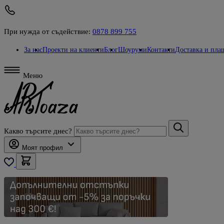
При нужда от съдействие:
0878 899 755
За нас
Проекти на клиенти
Блог
Шоуруми
Контакти
Доставка и пла
Меню
Какво търсите днес?
Моят профил