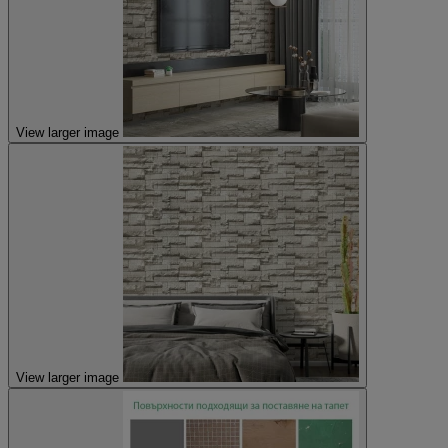
View larger image
View larger image