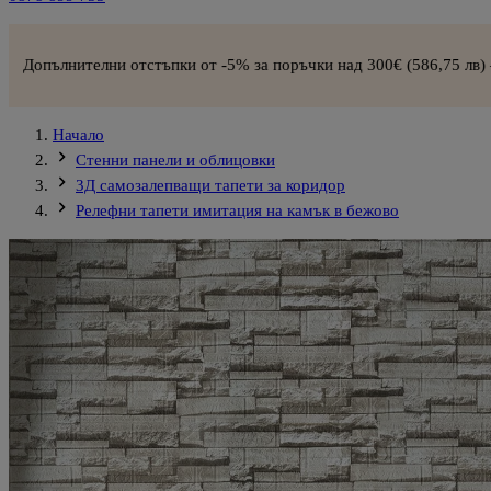
стъпки от -5% за поръчки над 300€ (586,75 лв) –
СХЕМА ЗА ОТС
Начало
Стенни панели и облицовки
3Д самозалепващи тапети за коридор
Релефни тапети имитация на камък в бежово