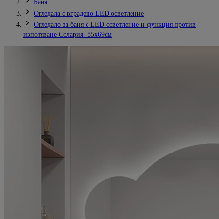
Баня
Огледала с вградено LED осветление
Огледало за баня с LED осветление и функция против
изпотяване Солария- 85x69см