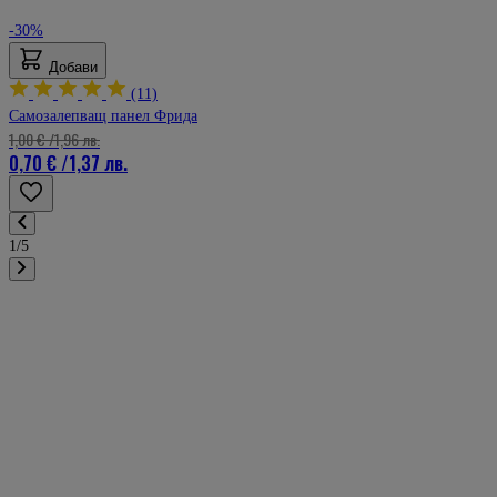
-30%
Добави
(11)
Самозалепващ панел Фрида
1,00 €
/
1,96 лв.
0,70 €
/
1,37 лв.
1/5