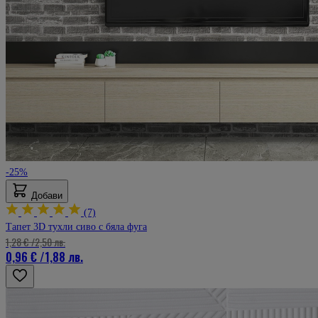
-25%
Добави
(7)
Тапет 3D тухли сиво с бяла фуга
1,28 €
/
2,50 лв.
0,96 €
/
1,88 лв.