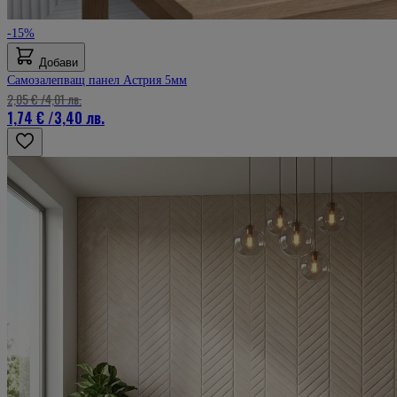
-15%
Добави
Самозалепващ панел Астрия 5мм
2,05 €
/
4,01 лв.
1,74 €
/
3,40 лв.