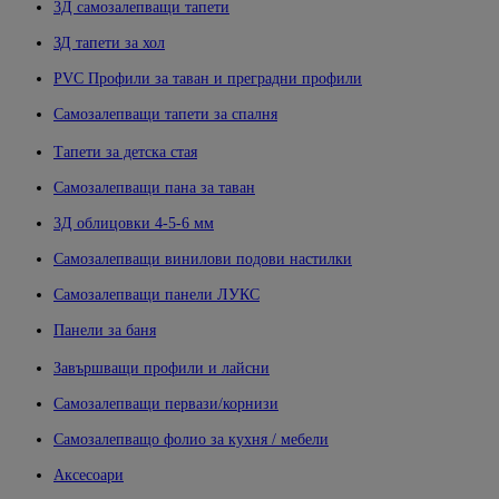
3Д самозалепващи тапети
ЗД тапети за хол
PVC Профили за таван и преградни профили
Самозалепващи тапети за спалня
Тапети за детска стая
Самозалепващи пана за таван
3Д облицовки 4-5-6 мм
Самозалепващи винилови подови настилки
Самозалепващи панели ЛУКС
Панели за баня
Завършващи профили и лайсни
Самозалепващи первази/корнизи
Самозалепващо фолио за кухня / мебели
Аксесоари