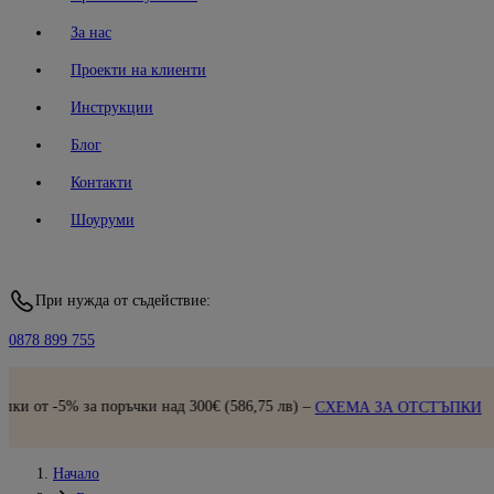
За нас
Проекти на клиенти
Инструкции
Блог
Контакти
Шоуруми
При нужда от съдействие:
0878 899 755
Бърза дос
 над 300€ (586,75 лв) –
СХЕМА ЗА ОТСТЪПКИ
Начало