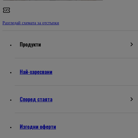
Разгледай схемата за отстъпки
Продукти
Най-харесвани
Според стаята
Изгодни оферти