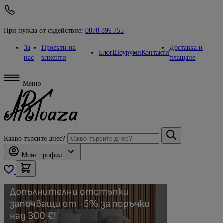
При нужда от съдействие:
0878 899 755
За
Проекти на
Доставка и
Блог
Шоуруми
Контакти
нас
клиенти
плащане
Меню
Какво търсите днес?
Моят профил