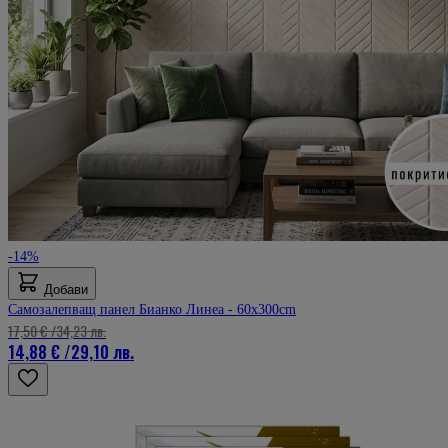
-14%
Добави
Самозалепващ панел Бианко Линеа - 60x300cm
17,50 €
/
34,23 лв.
14,88 €
/
29,10 лв.