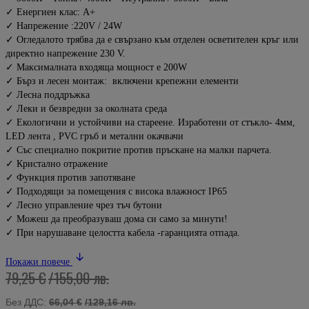
✓ Енергиен клас: А+
✓ Напрежение :220V / 24W
✓ Огледалото трябва да е свързано към отделен осветителен кръг или
директно напрежение 230 V.
✓ Максималната входяща мощност е 200W
✓ Бърз и лесен монтаж: включени крепежни елементи
✓ Лесна поддръжка
✓ Леки и безвредни за околната среда
✓ Екологични и устойчиви на стареене. Изработени от стъкло- 4мм,
LED лента , PVC гръб и метални окачвачи
✓ Със специално покритие против пръскане на малки парчета.
✓ Кристално отражение
✓ Функция против запотяване
✓ Подходящи за помещения с висока влажност IP65
✓ Лесно управление чрез тъч бутони
✓ Можеш да преобразуваш дома си само за минути!
✓ При нарушаване целостта кабела -гаранцията отпада.
Покажи повече
79,25 €
/155,00 лв.
Без ДДС:
66,04 €
/129,16 лв.