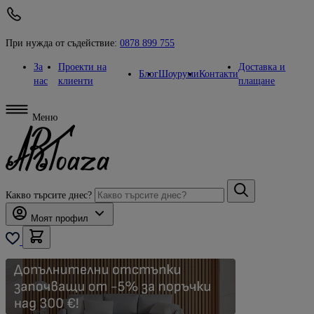
При нужда от съдействие:
0878 899 755
За
Проекти на
Доставка и
Блог
Шоуруми
Контакти
нас
клиенти
плащане
Меню
Какво търсите днес?
Моят профил