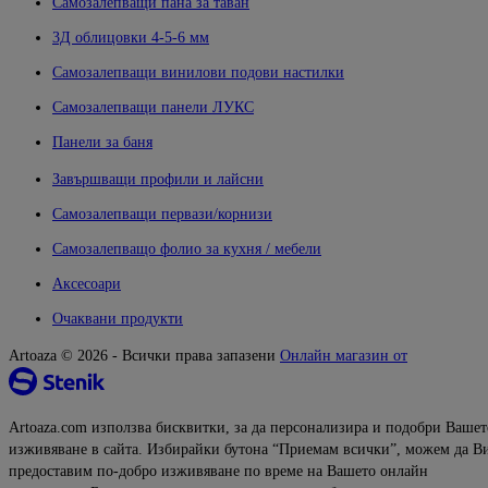
Самозалепващи пана за таван
3Д облицовки 4-5-6 мм
Самозалепващи винилови подови настилки
Самозалепващи панели ЛУКС
Панели за баня
Завършващи профили и лайсни
Самозалепващи первази/корнизи
Самозалепващо фолио за кухня / мебели
Аксесоари
Очаквани продукти
Artoaza © 2026 - Всички права запазени
Онлайн магазин от
Artoaza.com използва бисквитки, за да персонализира и подобри Вашет
изживяване в сайта. Избирайки бутона “Приемам всички”, можем да В
предоставим по-добро изживяване по време на Вашето онлайн