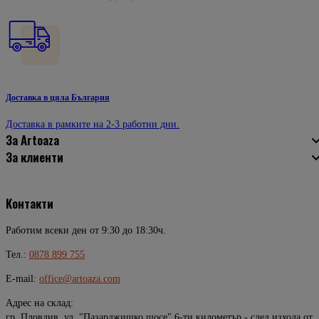
Доставка в цяла България
Доставка в рамките на 2-3 работни дни.
За Artoaza
За клиенти
Контакти
Работим всеки ден от 9:30 до 18:30ч.
Тел.:
0878 899 755
E-mail:
office@artoaza.com
Адрес на склад:
гр. Пловдив, ул. "Пазарджишко шосе" 6-ти километър - след изхода от