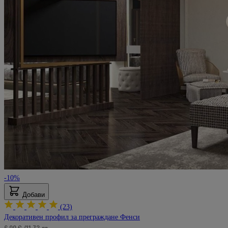
-10%
Добави
(23)
Декоративен профил за преграждане Фенси
6,00 €
/
11,73 лв.