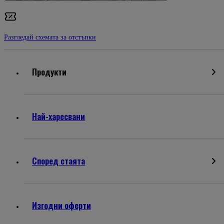
Разгледай схемата за отстъпки
Продукти
Най-харесвани
Според стаята
Изгодни оферти