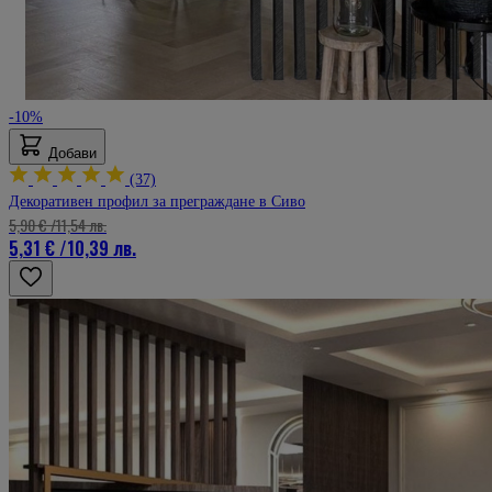
-10%
Добави
(37)
Декоративен профил за преграждане в Сиво
5,90 €
/
11,54 лв.
5,31 €
/
10,39 лв.