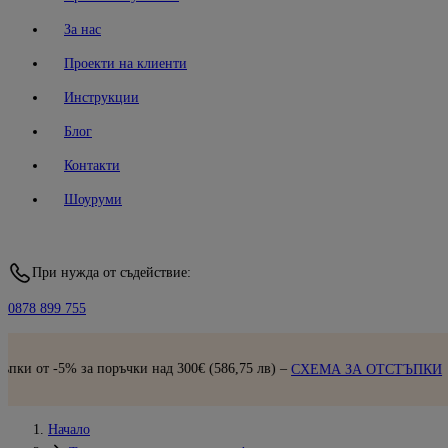
За нас
Проекти на клиенти
Инструкции
Блог
Контакти
Шоуруми
При нужда от съдействие:
0878 899 755
Бърза дос
 над 300€ (586,75 лв) –
СХЕМА ЗА ОТСТЪПКИ
Начало