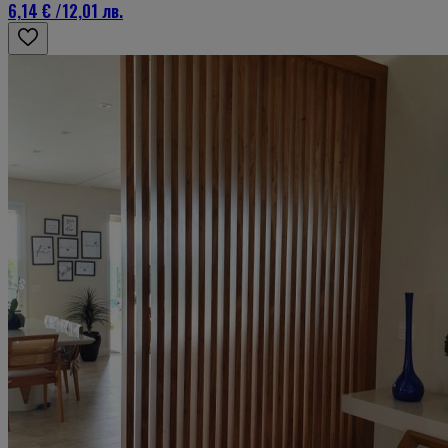
6,14 €
/
12,01 лв.