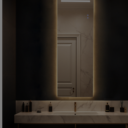
5
1 май 2025 г.
1.05.25 г.
Богат асортимент и достъпни цени. Усмихнат и вежлив персонал
Мнение от
Елена
Рейтинг
5
30 април 2025 г.
30.04.25 г.
Много добри момчета, бързо и качествено обслужване, така се прави.
БРАВО!
Мнение от
Петко
Рейтинг
5
27 април 2025 г.
27.04.25 г.
Изглежда като истински и е много качествен
Мнение от
Мери Анджова
Рейтинг
5
25 април 2025 г.
25.04.25 г.