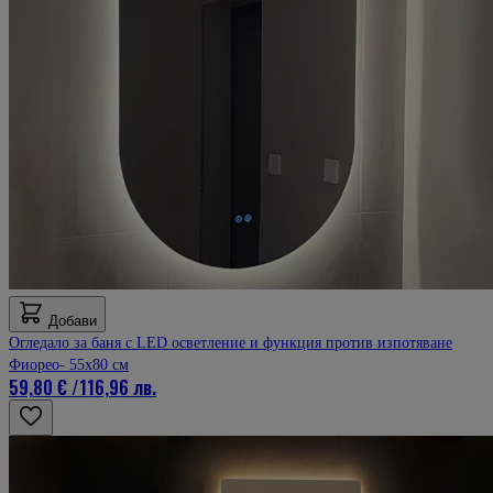
Мнение от
Тодор
Рейтинг
5
6 май 2025 г.
6.05.25 г.
Качествено обслужване, богат асортимент
Мнение от
Вили
Рейтинг
5
5 май 2025 г.
5.05.25 г.
Всичко е много добре, а момчетата в магазина са ТОП
консултанти!!!!!!!!
Мнение от
Голиат
Добави
Рейтинг
Огледало за баня с LED осветление и функция против изпотяване
5
Фиорео- 55x80 см
59,80 €
/
116,96 лв.
5 май 2025 г.
5.05.25 г.
Много добър асортимент а цените са конкурентни
Мнение от
Teo
Рейтинг