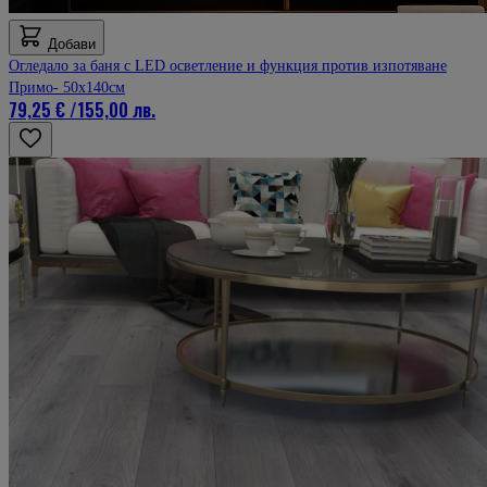
Very well stocked. Promotions and good prices!
Мнение от
Ivaylo
Добави
Рейтинг
Огледало за баня с LED осветление и функция против изпотяване
5
Примо- 50x140см
79,25 €
/
155,00 лв.
18 април 2025 г.
18.04.25 г.
Давам направо 10 звезди, много добри
Мнение от
Ганчо
Рейтинг
5
18 април 2025 г.
18.04.25 г.
Компетентен и отзивчив персонал. Всичките ми въпроси бяха
отговорени, а продуктите са страхотни.
Мнение от
Борис
Рейтинг
5
17 април 2025 г.
17.04.25 г.
Много съм доволен от продуктите
Мнение от
Стан
Рейтинг