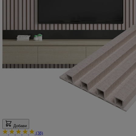
5 април 2025 г.
5.04.25 г.
По принцип не пиша отзиви, но останах толкова очарована от персона
и от продуктът, че просто нямаше как да не оставя 5 звезди :)
Мнение от
Илияна Трифонова
Рейтинг
5
12 март 2025 г.
12.03.25 г.
Доволен съм, съдействаха ми и с поръчката.
Мнение от
Йордан
Рейтинг
5
12 март 2025 г.
12.03.25 г.
Мога само едно да кажа.
Доволен съм !
Мнение от
Краси
Рейтинг
Добави
5
(38)