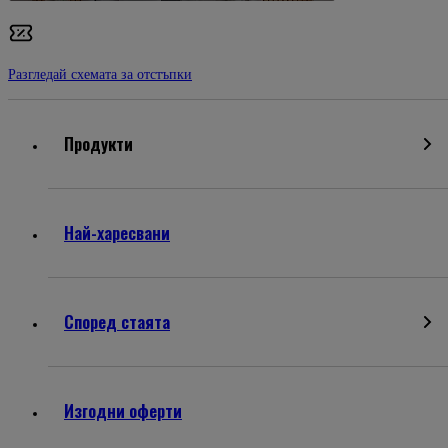
Разгледай схемата за отстъпки
Продукти
Най-харесвани
Според стаята
Изгодни оферти