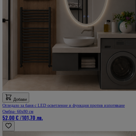
Добави
Огледало за баня с LED осветление и функция против изпотяване
Омбра- 60x80 см
52,00 €
/
101,70 лв.