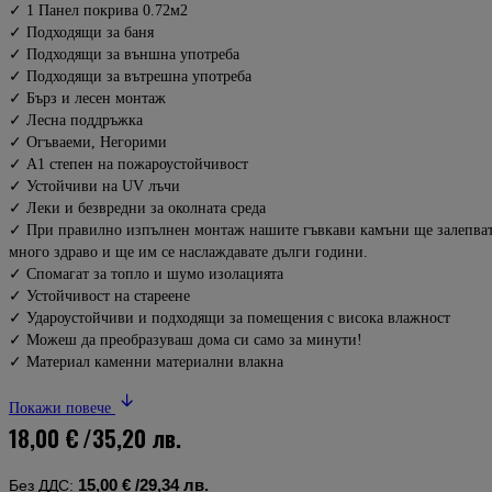
✓ 1 Панел покрива 0.72м2
✓ Подходящи за баня
✓ Подходящи за външна употреба
✓ Подходящи за вътрешна употреба
✓ Бърз и лесен монтаж
✓ Лесна поддръжка
✓ Огъваеми, Негорими
✓ A1 степен на пожароустойчивост
✓ Устойчиви на UV лъчи
✓ Леки и безвредни за околната среда
✓ При правилно изпълнен монтаж нашите гъвкави камъни ще залепва
много здраво и ще им се наслаждавате дълги години.
✓ Спомагат за топло и шумо изолацията
✓ Устойчивост на стареене
✓ Удароустойчиви и подходящи за помещения с висока влажност
✓ Можеш да преобразуваш дома си само за минути!
✓ Материал каменни материални влакна
Покажи повече
18,00 €
/35,20 лв.
15,00 €
/29,34 лв.
Без ДДС: