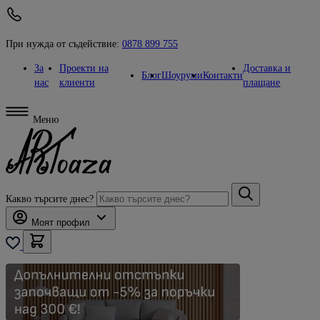
При нужда от съдействие:
0878 899 755
За
Проекти на
Доставка и
Блог
Шоуруми
Контакти
нас
клиенти
плащане
Меню
Какво търсите днес?
Моят профил