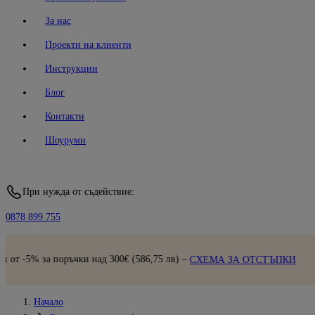
За нас
Проекти на клиенти
Инструкции
Блог
Контакти
Шоуруми
При нужда от съдействие:
0878 899 755
Бърза доставка |
Пре
,75 лв) –
СХЕМА ЗА ОТСТЪПКИ
Начало