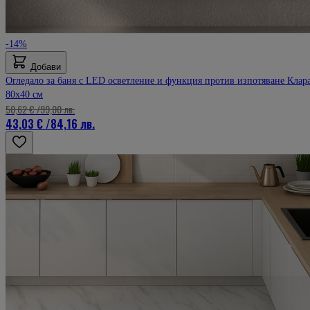
-14%
Добави
Огледало за баня с LED осветление и функция против изпотяване Клар
80x40 см
50,62 €
/
99,00 лв.
43,03 €
/
84,16 лв.