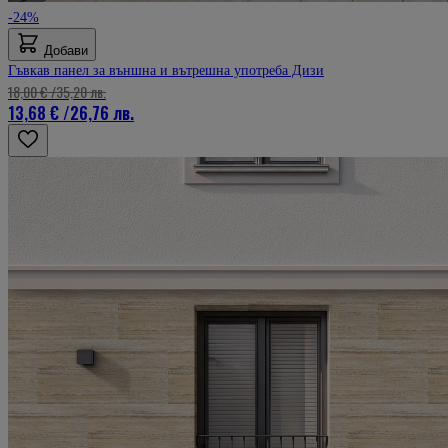
-24%
Добави
Гъвкав панел за външна и вътрешна употреба Дизи
18,00 €
/
35,20 лв.
13,68 €
/
26,76 лв.