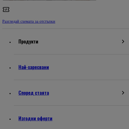
Разгледай схемата за отстъпки
Продукти
Най-харесвани
Според стаята
Изгодни оферти