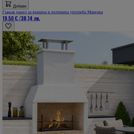
Добави
Гъвкав панел за външна и вътрешна употреба Марелиа
19,50 €
/
38,14 лв.