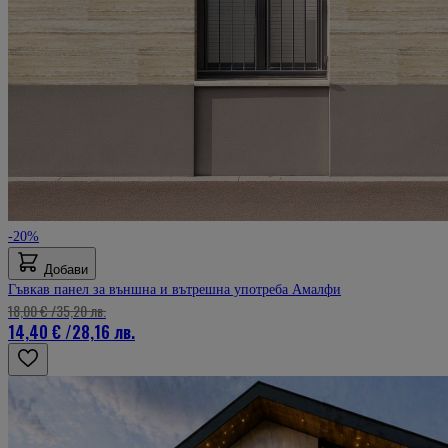
-20%
Добави
Гъвкав панел за външна и вътрешна употреба Амалфи
18,00 €
/
35,20 лв.
14,40 €
/
28,16 лв.