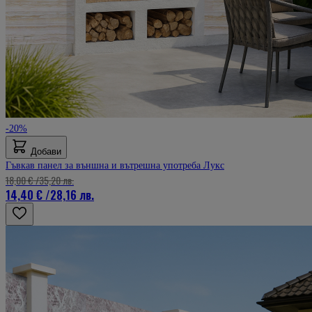
-20%
Добави
Гъвкав панел за външна и вътрешна употреба Лукс
18,00 €
/
35,20 лв.
14,40 €
/
28,16 лв.