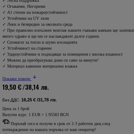
✓ Лесна поддръжка
✓ Огъваеми, Негорими
✓ A1 степен на пожароустойчивост
✓ Устойчиви на UV лъчи
✓ Леки и безвредни за околната среда
✓ При правилно изпълнен монтаж нашите гъвкави камъни ще залепва
много здраво и ще им се наслаждавате дълги години.
✓ Спомагат за топло и шумо изолацията
✓ Устойчивост на стареене
✓ Удароустойчиви и подходящи за помещения с висока влажност
✓ Можеш да преобразуваш дома си само за минути!
✓ Материал каменни материални влакна
Покажи повече
19,50 €
/38,14 лв.
16,25 €
/31,78 лв.
Без ДДС:
Цена за 1 брой
Валутен курс: 1 EUR = 1.95583 BGN
Поръчай сега и получи в срок от 2-3 работни дни,след
потвърждение на вашата поръчка от наш оператор!