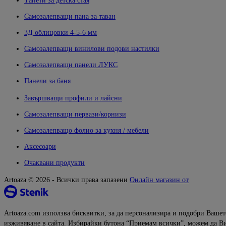
Тапети за детска стая
Самозалепващи пана за таван
3Д облицовки 4-5-6 мм
Самозалепващи винилови подови настилки
Самозалепващи панели ЛУКС
Панели за баня
Завършващи профили и лайсни
Самозалепващи первази/корнизи
Самозалепващо фолио за кухня / мебели
Аксесоари
Очаквани продукти
Artoaza © 2026 - Всички права запазени
Онлайн магазин от
Artoaza.com използва бисквитки, за да персонализира и подобри Вашет
изживяване в сайта. Избирайки бутона “Приемам всички”, можем да В