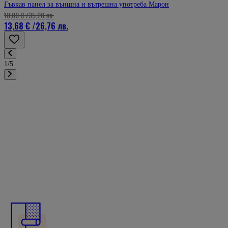
Гъвкав панел за външна и вътрешна употреба Марон
18,00 €
/
35,20 лв.
13,68 €
/
26,76 лв.
1/5