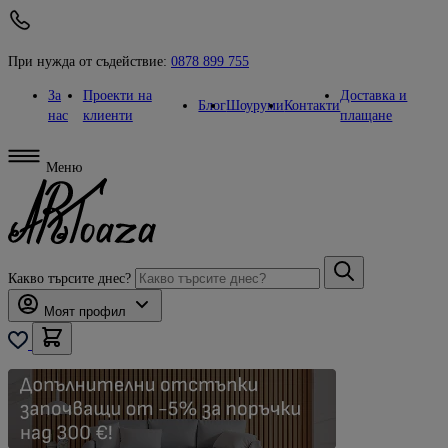
При нужда от съдействие:
0878 899 755
За
Проекти на
Доставка и
Блог
Шоуруми
Контакти
нас
клиенти
плащане
Меню
Какво търсите днес?
Моят профил