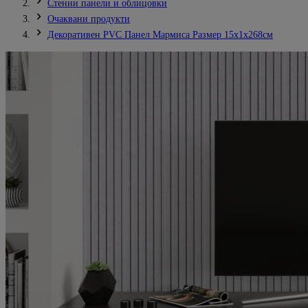
Стенни панели и облицовки
Очаквани продукти
Декоративен PVC Панел Мармиса Размер 15х1х268см