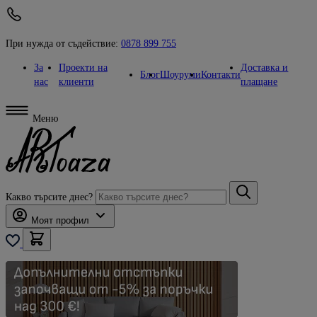
При нужда от съдействие:
0878 899 755
За
Проекти на
Доставка и
Блог
Шоуруми
Контакти
нас
клиенти
плащане
Меню
Какво търсите днес?
Моят профил