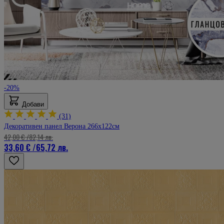
-20%
Добави
(31)
Декоративен панел Верона 266х122см
42,00 €
/
82,14 лв.
33,60 €
/
65,72 лв.