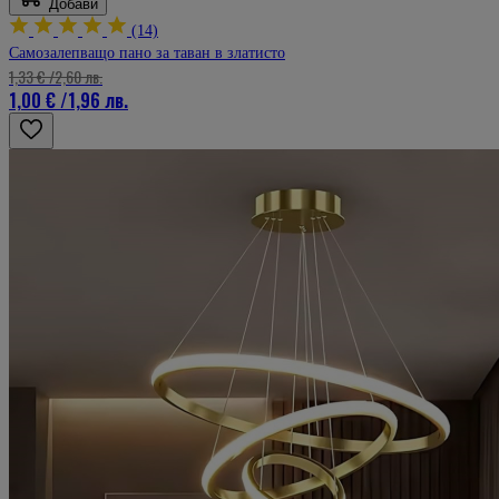
Добави
(14)
Самозалепващо пано за таван в златисто
1,33 €
/
2,60 лв.
1,00 €
/
1,96 лв.