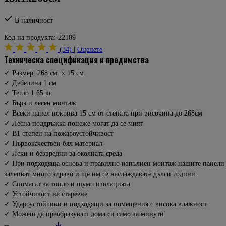
В наличност
Код на продукта:
22109
(34)
|
Оценете
техническа спецификация и предимства
✓ Размер: 268 см. х 15 см.
✓ Дебелина 1 см
✓ Тегло 1.65 кг.
✓ Бърз и лесен монтаж
✓ Всеки панел покрива 15 см от стената при височина до 268см
✓ Лесна поддръжка понеже могат да се мият
✓ B1 степен на пожароустойчивост
✓ Първокачествен бял материал
✓ Леки и безвредни за околната среда
✓ При подходяща основа и правилно изпълнен монтаж нашите панели
залепват много здраво и ще им се наслаждавате дълги години.
✓ Спомагат за топло и шумо изолацията
✓ Устойчивост на стареене
✓ Удароустойчиви и подходящи за помещения с висока влажност
✓ Можеш да преобразуваш дома си само за минути!