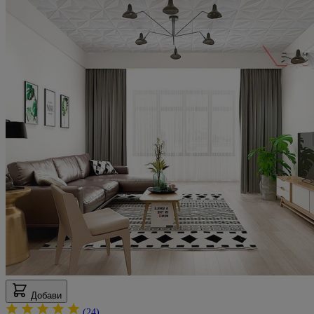
Лесни за инсталиране и поддръжка, панелите спестяват време и усилия
Мнение от
Лили
Рейтинг
5
19 септември 2024 г.
19.09.24 г.
Добри цени, топ качество, продуктите са 6 от 6
Препоръчвам
Мнение от
Сашо
Рейтинг
5
24 юли 2024 г.
24.07.24 г.
Точни, добри цени, богат избор. Заслужават си.
Мнение от
Гергана
Рейтинг
5
18 юли 2024 г.
18.07.24 г.
Добри продукти, лесни за монтаж. Препоръчвам.
Добави
Мнение от
Наско
(24)