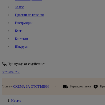
За нас
Проекти на клиенти
Инструкции
Блог
Контакти
Шоуруми
При нужда от съдействие:
0878 899 755
Бърза доставка |
Преглед при получаване
ПКИ
Начало