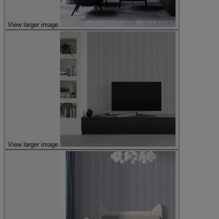
View larger image
View larger image