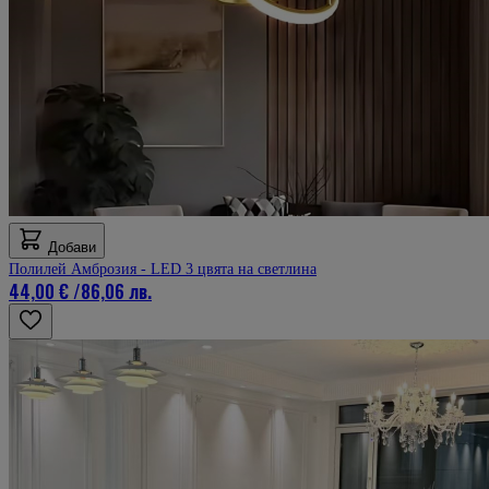
Добави
Полилей Амброзия - LED 3 цвята на светлина
44,00 €
/
86,06 лв.