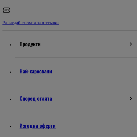
Разгледай схемата за отстъпки
Продукти
Най-харесвани
Според стаята
Изгодни оферти