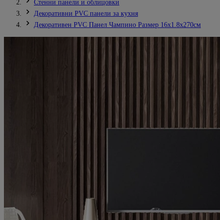
Стенни панели и облицовки
Декоративни PVC панели за кухня
Декоративен PVC Панел Чампино Размер 16х1.8х270см