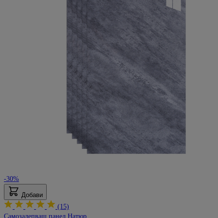
-30%
Добави
(15)
Самозалепващ панел Натюр