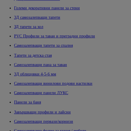
Големи декоративни панели за стени
3Д самозалепващи тапети
ЗД тапети за хол
PVC Профили за таван и преградни профили
Самозалепващи тапети за спалня
Тапети за детска стая
Самозалепващи пана за таван
3Д облицовки 4-5-6 мм
Самозалепващи винилови подови настилки
Самозалепващи панели ЛУКС
Панели за баня
Завършващи профили и лайсни
Самозалепващи первази/корнизи
Самозалепващо фолио за кухня / мебели