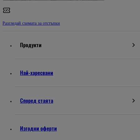
Разгледай схемата за отстъпки
Продукти
Най-харесвани
Според стаята
Изгодни оферти