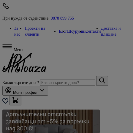
При нужда от съдействие:
0878 899 755
За
Проекти на
Доставка и
Блог
Шоуруми
Контакти
нас
клиенти
плащане
Меню
Какво търсите днес?
Моят профил