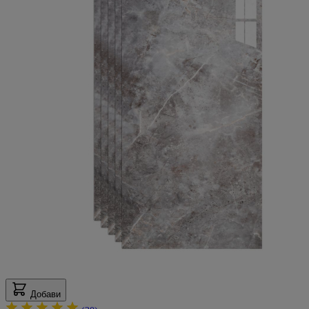
5
24 февруари 2025 г.
24.02.25 г.
Отлични, лесни за монтиране
Мнение от
Владимир
Рейтинг
5
21 февруари 2025 г.
21.02.25 г.
Много съм доволен и от панелите и от обслужването- момчетата си
разбират материята, помогнаха много евала. Пак ще поръчам
Мнение от
Мехмед
Рейтинг
5
3 февруари 2025 г.
3.02.25 г.
Превърнаха кухнята ми в нещо съвсем различно! Лесно се монтираха и
много приятно изглеждат. Идеални за всяко помещение!
Мнение от
Йорданка
Рейтинг
Добави
5