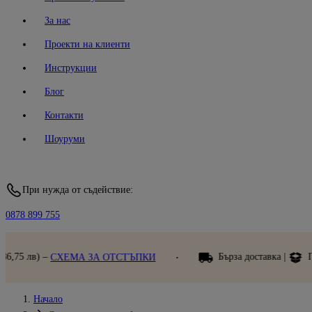
За нас
Проекти на клиенти
Инструкции
Блог
Контакти
Шоуруми
При нужда от съдействие:
0878 899 755
Бърза доставка |
Преглед при получаван
А ОТСТЪПКИ
Начало