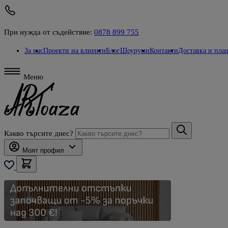
При нужда от съдействие:
0878 899 755
За нас
Проекти на клиенти
Блог
Шоуруми
Контакти
Доставка и пла
Меню
Какво търсите днес?
Моят профил