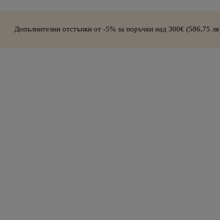
ни отстъпки от -5% за поръчки над 300€ (586,75 лв) –
СХЕМА ЗА