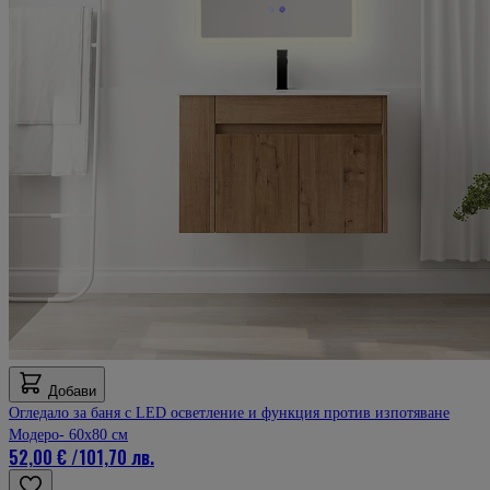
Добави
Огледало за баня с LED осветление и функция против изпотяване
Модеро- 60x80 см
52,00 €
/
101,70 лв.