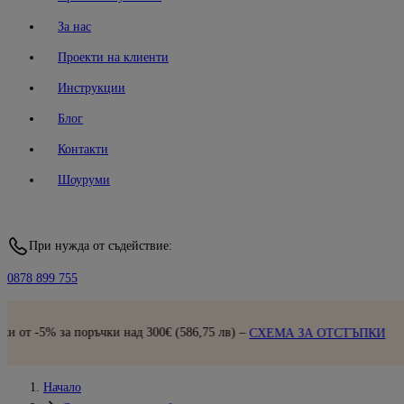
За нас
Проекти на клиенти
Инструкции
Блог
Контакти
Шоуруми
При нужда от съдействие:
0878 899 755
Бърза доставка |
Прег
75 лв) –
СХЕМА ЗА ОТСТЪПКИ
Начало