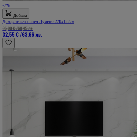
-7%
Добави
Декоративен панел Лумено 270х122см
35,00 €
/
68,45 лв.
32,55 €
/
63,66 лв.