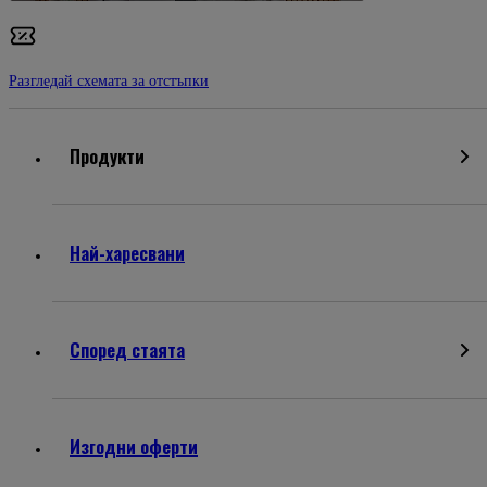
Разгледай схемата за отстъпки
Продукти
Най-харесвани
Според стаята
Изгодни оферти