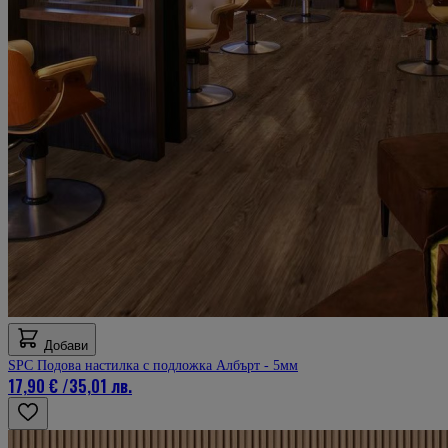
Добави
SPC Подова настилка с подложка Албърт - 5мм
17,90 €
/
35,01 лв.