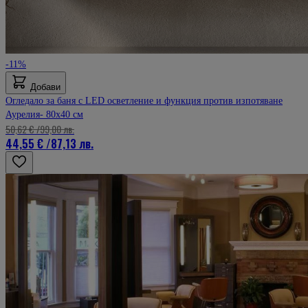
-11%
Добави
Огледало за баня с LED осветление и функция против изпотяване
Аурелия- 80x40 см
50,62 €
/
99,00 лв.
44,55 €
/
87,13 лв.