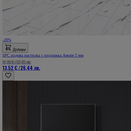
-20%
Добави
SPC подова настилка с подложка Аморе 5 мм
16,90 €
/
33,05 лв.
13,52 €
/
26,44 лв.