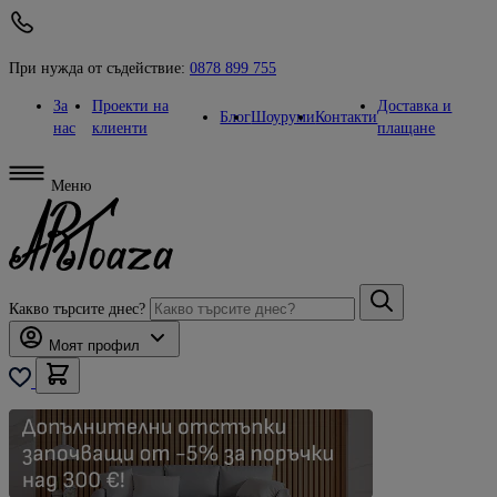
При нужда от съдействие:
0878 899 755
За
Проекти на
Доставка и
Блог
Шоуруми
Контакти
нас
клиенти
плащане
Меню
Какво търсите днес?
Моят профил