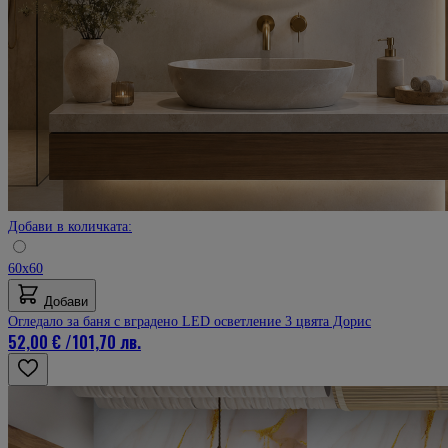
Добави в количката:
60х60
Добави
Огледало за баня с вградено LED осветление 3 цвята Дорис
52,00 €
/
101,70 лв.