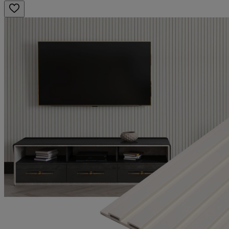
6 март 2025 г.
6.03.25 г.
Декоративен корниз Амая направо ме смая!
Мнение от
Венцислав
Рейтинг
5
6 март 2025 г.
6.03.25 г.
Много добро решение на фона на тези от стиропор.
Мнение от
Владимир
Рейтинг
5
5 март 2025 г.
5.03.25 г.
Идеални за всяка стая.
Мнение от
Силвия Георгиева
Рейтинг
5
5 март 2025 г.
5.03.25 г.
Много здрави и добре изработени.
Мнение от
Теодор Петров