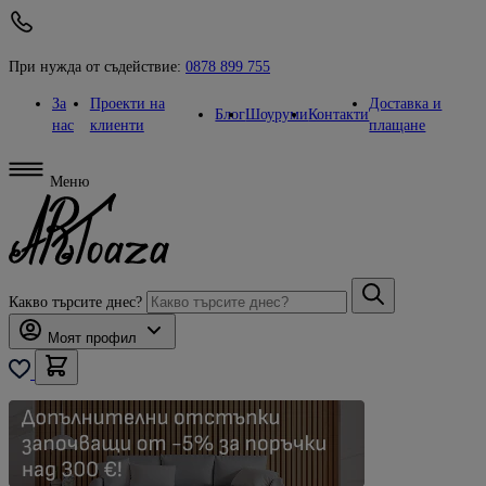
При нужда от съдействие:
0878 899 755
За
Проекти на
Доставка и
Блог
Шоуруми
Контакти
нас
клиенти
плащане
Меню
Какво търсите днес?
Моят профил