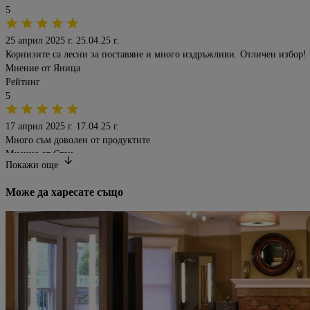
5
25 април 2025 г.
25.04.25 г.
Корнизите са лесни за поставяне и много издръжливи. Отличен избор!
Мнение от
Яница
Рейтинг
5
17 април 2025 г.
17.04.25 г.
Много съм доволен от продуктите
Мнение от
Стан
Покажи oще
Рейтинг
5
Може да харесате също
13 март 2025 г.
13.03.25 г.
Страхотен продукт,цена-качество ТОП
Мнение от
Валентин
Рейтинг
5
11 март 2025 г.
11.03.25 г.