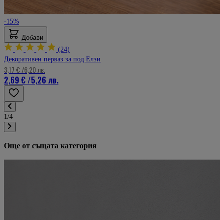
-15%
Добави
(24)
Декоративен перваз за под Елзи
3,17 €
/
6,20 лв.
2,69 €
/
5,26 лв.
1/4
Още от същата категория