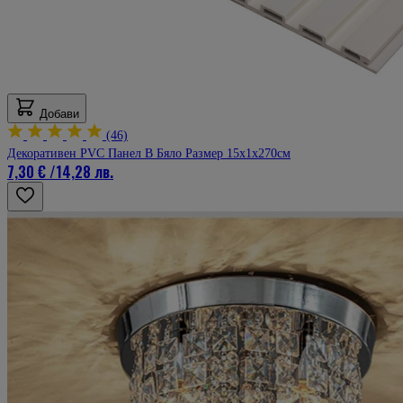
Рейтинг
5
4 март 2025 г.
4.03.25 г.
Добри цени, а и всичко с поръчката беше точно. Сайта е супер.
Мнение от
Добри
Добави
Рейтинг
(46)
5
Декоративен PVC Панел В Бяло Размер 15х1х270см
7,30 €
/
14,28 лв.
26 февруари 2025 г.
26.02.25 г.
Става лесно и бързо,визуално са много добри
Мнение от
Axel
Рейтинг
5
26 февруари 2025 г.
26.02.25 г.
Страхотно качество и лесен монтаж
Мнение от
Димо
Рейтинг
5