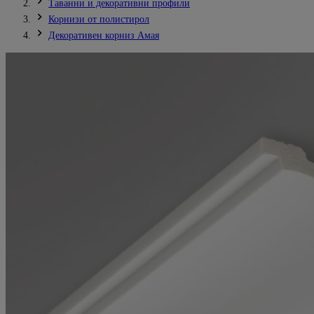
Таванни и декоративни профили
Корнизи от полистирол
Декоративен корниз Амая