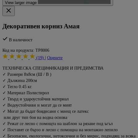
View larger image
Декоративен корниз Амая
В наличност
Код на продукта:
TP8006
(19)
|
Оценете
ТЕХНИЧЕСКА СПЕЦИФИКАЦИЯ И ПРЕДИМСТВА
✓ Размери 8х8см (Ш / В )
✓ Дължина 200см
✓ Тегло 0.45 кг.
✓ Материал Полистирол
✓ Твърд и удароустойчив материал
✓ Водоустойчиви и могат да се мият
✓ Могат да бъдат боядисани с миещ се латекс
или друг тип боя на водна основа
✓ Режат се лесно с помощта на шаблон за рязане под ъгъл
✓ Поставят се бързо и лесно с помощна на монтажно лепило
✓ Безопасни, екологични, нетоксични и без мирис, подходящ за всяка