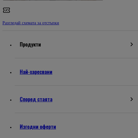
Разгледай схемата за отстъпки
Продукти
Най-харесвани
Според стаята
Изгодни оферти