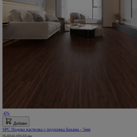
-6%
Добави
SPC Подова настилка с подложка Бахама - 5мм
15,02 €
/
29,37 лв.