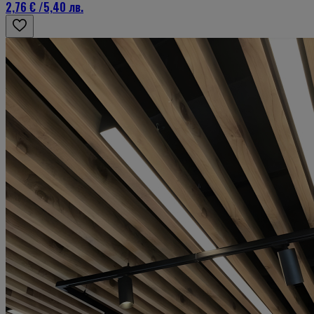
2,76 €
/
5,40 лв.