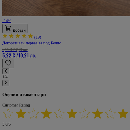
-14%
Добави
(19)
Декоративен перваз за под Белис
6,14 €
/
12,01 лв.
5,22 €
/
10,21 лв.
1/4
Оценки и коментари
Customer Rating
5.0
/
5