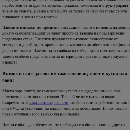
изработени от твърди материали
, придават по-обемна и структурирана
визия на стената, а самозалепващите се тапети се отличават със своята
гъвкавост
и лекота при монтаж.
Панелите изискват по-прецизна инсталация, често с помощта на лепила
докато самозале
пващият се тапет просто се залепва на предварително
подготвена стена.
Тапетите предлагат по-голямо
разнообразие от
текстури и дизайни, от мраморни повърхности до абстрактни графики 
дървесни шарки.
Именно тази свобода на избор прави самозалепващит
тапети особено предпочитани за интериорни проекти с индивидуален
характер.
Възможно
ли
е
да
сложим
самозалепв
ащ
та
пет
в
ку
х
ня
и
ли
б
аня
?
Много хора смятат, че самозалепващ тапет е подходящ само за с
ухи
помещения като хол или спалня. Това обаче не е напълно вярно.
Съвременните
самозалепващи тапети
, особено тези изработени от вини
или PVC, са устойчиви на влага и лесни за почистване. Точно то
ва ги
прави отличен избор за кухнята или банята.
Важно е обаче да отбележим, че трябва да се избягват зони с директен