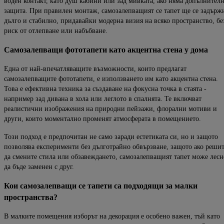
воден контакт, като душ кабини или зад мивката, ако няма допълнител
защ
ита. При правилен монтаж, самозалепващият се тапет ще се задърж
дълго и стабилно, придавайки модерна визия на всяко п
ространство, бе
риск от отлепване или набъбване.
С
амозалепващи
фототапети
като
акцентна
стена
у
дома
Една от най-впечатляващите възможности, които предлагат
самозалепващите фототапети, е използването им като акцентна стена.
Това е ефекти
вна техника за създаване на фокусна точка в стаята -
например зад дивана в хола
или леглото в спалнята. Те включват
реалистични изображения на природни пейзажи, флорални мотиви
и
други, които моментално променят атмосферата в помещението.
Този подход е предпочитан не само заради естетиката си, но и защото
позволява експерименти без дълготрайно обвързване, з
ащото ако реши
да смените стила или обзавеждането, самозалепващият тапет може лесн
да бъде заменен с друг.
Кои
самозалепващи
се
тапети
са
подходящи
за
малки
пространства
?
В малките помещения изборът на декорация е особено важен, тъй като