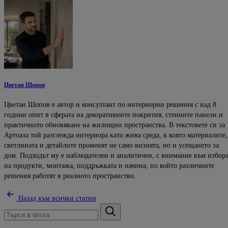
Цветан Шопов
Цветан Шопов е автор и консултант по интериорни решения с над 8
години опит в сферата на декоративните покрития, стенните панели и
практичното обновяване на жилищни пространства. В текстовете си за
Артоаза той разглежда интериора като жива среда, в която материалите,
светлината и детайлите променят не само визията, но и усещането за
дом. Подходът му е наблюдателен и аналитичен, с внимание към избор
на продукти, монтажа, поддръжката и начина, по който различните
решения работят в реалното пространство.
Назад към всички статии