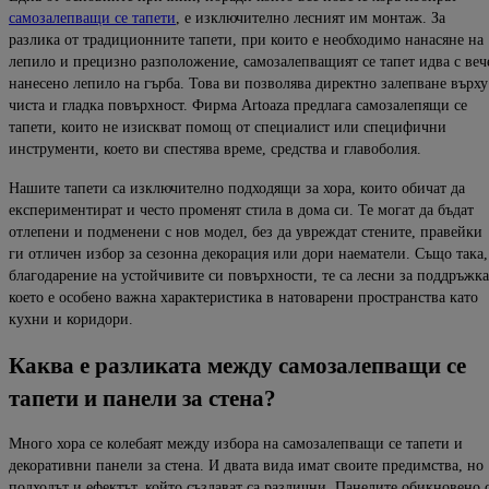
самозалепващи се тапети
, е изключително лесният им монтаж.
За
разлика от традиционните тапети, при които е необходимо нанасяне на
лепило и прецизно
разположение, самозалепващият се тапет идва с веч
нанесено лепило на гърба.
Това ви позволява директно залепване върху
чиста и гладка повърхност.
Фирма
Artoaza
предлага
самозалепящи
се
тапети, които не изискват помощ от специалист или специфични
инструме
нти, което ви спестява време, средства и главоболия.
Нашите тапети са изключително подходящи за хора, които обичат да
експериментират и често променят стила в дома си. Те могат да бъда
т
отлепени и подменени с нов модел, без да увреждат стените, правейки
ги отличен из
бор за сезонна декорация или дори наематели. Също така,
благодарение на устойчивите си повърхности, те са лесни
за поддръжка
което е особено важна характеристика в натоварени пространства като
кухни и
коридори.
Каква
е
разликата
между
самозалепващи
се
тапети
и
панели
за
стена
?
Много хора се колебаят между избора
на самозалепващи се тапети и
декоративни панели за стена. И двата вида имат
своите предимства, но
подходът и ефектът, който създават са различни. Панелите обикновено 