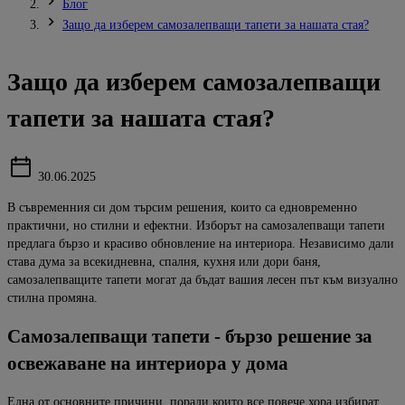
Блог
Защо да изберем самозалепващи тапети за нашата стая?
Защо да изберем самозалепващи
тапети за нашата стая?
30.06.2025
В съвременния си дом търсим решения, които са едновременно
практични, но стилни и ефектни.
Изборът на самозалепващи тапети
предлага бързо и красиво обновление на интериора.
Независимо дали
става дума за всекидневна, спалня, кухня или дори баня,
самозалеп
ващите тапети могат да бъдат вашия лесен път към визуално
стилна промяна.
Самозалепващи
тапети
-
бързо
решение
за
освежаване
на
интериора
у
дома
Една от основните причини, поради които все повече хора избират