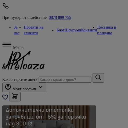
При нужда от съдействие:
0878 899 755
За
Проекти на
Доставка и
Блог
Шоуруми
Контакти
нас
клиенти
плащане
Меню
Какво търсите днес?
Моят профил