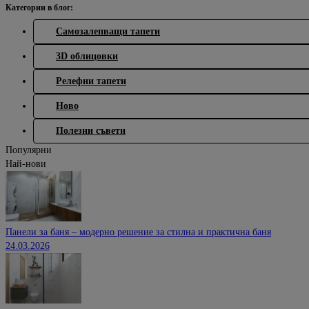
Категории в блог:
Самозалепващи тапети
3D облицовки
Релефни тапети
Ново
Полезни съвети
Популярни
Най-нови
Панели за баня – модерно решение за стилна и практична баня
24.03.2026