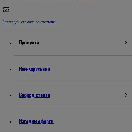
Разгледай схемата за отстъпки
Продукти
Най-харесвани
Според стаята
Изгодни оферти