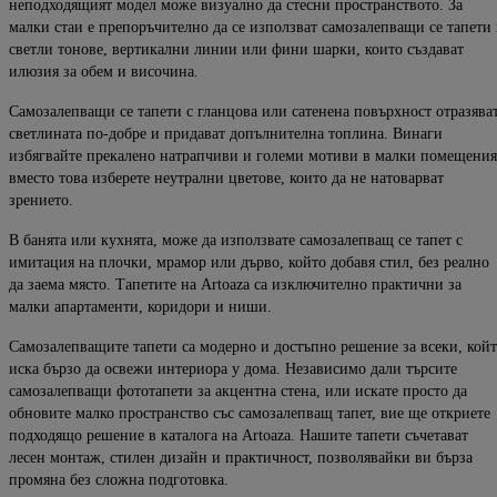
неподходящият модел може визуално да стесни пространството. За
ма
лки стаи е препоръчително да се използват самозалепващи се тапети 
светли тонове, вертикални линии или фини шарки, които създава
т
илюзия за обем и височина.
Самозалепващи се тапети с гланцова или сатенена повърхност отразява
светлината по-добре и придават допълнителна
топлина. Винаги
избягвайте прекалено натрапчиви и големи мотиви в малки помещения
вместо това
изберете неутрални цветове, които да не натоварват
зрението.
В банята или кухнята, може да използвате самозалепващ се тапет с
имитация на плочки, мрамор или дърво
, който добавя стил, без реално
да заема място. Тапетите на
Artoaza
са изключително
практични за
малки апартаменти, коридори и ниши.
Самозалепващите тапети са модерно и достъпно решение за всеки, кой
иска бързо да освежи интериора у дома
. Независимо дали търсите
самозалепващи фототапети за акцентна стена, или искате просто да
обновите
малко пространство със самозалепващ тапет, вие ще откриете
подходящо решение в каталога на
Artoaza
. Нашите тапети
съчетават
лесен монтаж, стилен дизайн и практичност, позволявайки ви бърза
промяна без сложна под
готовка.