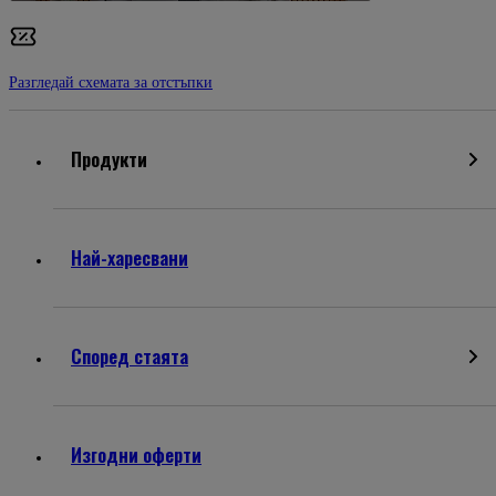
Разгледай схемата за отстъпки
Продукти
Най-харесвани
Според стаята
Изгодни оферти