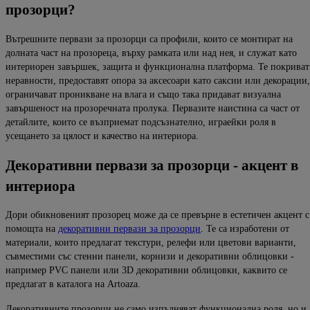
прозорци
?
Вътрешните первази за прозорци са профили, които се монтират на
долната част на прозореца, върху рамката или над нея, и служат като
интериорен завършек, защита и функционална платформа. Те покриват
неравности, предоставят опора за аксесоари като саксии или декорации,
ограничават проникване на влага и също така придават визуална
завършеност на
прозоречната пролука. Первазите наистина са част от
детайлите, които се
възприемат подсъзнателно, играейки роля в
усещането за цялост и качество на интериора.
Декоративни
первази
за
прозорци
-
акцент
в
интериора
Дори обикновеният прозорец може да се превърне в
естетичен акцент с
помощта на
декоративни первази за прозорци
.
Те са изработени от
материали, които предлагат текстури, релефи или цветови варианти,
съвместими със стенни панели, корнизи и декоративни облицовки -
например PVC панели или 3D декоративни облицовки, каквито се
предлагат в каталога на
Artoaza
.
Декоративните прозорци не само изпълняват функционална роля, но и