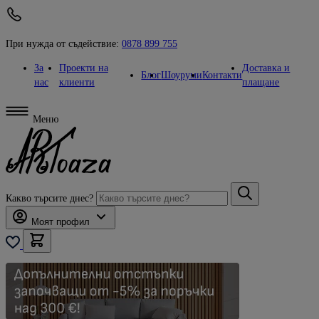
При нужда от съдействие:
0878 899 755
За
Проекти на
Доставка и
Блог
Шоуруми
Контакти
нас
клиенти
плащане
Меню
Какво търсите днес?
Моят профил