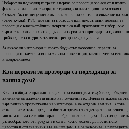
Изборът на подходящ вътрешен перваз за прозорци зависи от няколко
фактора: стил на интериора,
материали, експлоатационни условия и
бюджет.
Ако помещението има висока влажност или изложение на влаг
(баня, кухня),
PVC первази за прозорци
или
декоративни первази за
прозорци
с влагоустойчиви покрития са най-практичният избор. Ако
търсите топлина и класика,
дървени первази за прозорци
са идеални, н
трябва да се осигури качествено третиране срещу влага.
За луксозни интериори и когато бюджетът позволява,
п
ервази за
прозорци от камък
са впечатляваща инвестиция, която съчетава естетик
и издръжливост.
Кои
первази
за
прозорци
са
подходящи
за
вашия
дом
?
Когато избирате правилния вариант за вашия дом, е хубаво да обърнете
внимание на цялостната визия на помещението.
Первазът трябва да бъд
хармонично продължение на интериора, а не отделен елемент. В това
отношение
Artoaza
предлага
богат асортимент от декоративни решения,
които могат да се комбинират с избрания от вас перваз. Благодарение
н
разнообразието от продукти в сайта, лесно можете да постигнете
цялостна и стилна визия във вашия дом.
Не се колебайте, а разгледайте