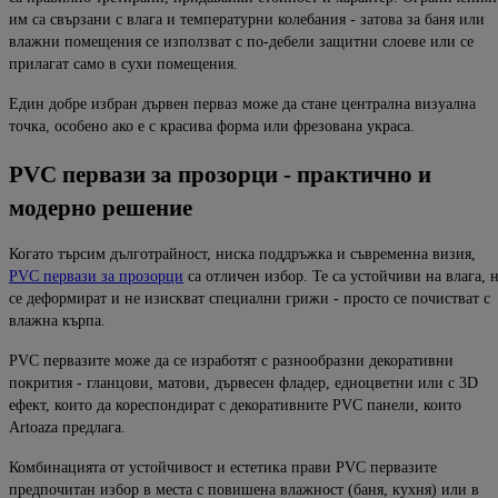
им са свързани с влага и температурни колебания - затова за баня или
влажни помещения се използват с по-дебели защитни слоеве или се
прилагат само в сухи помещения.
Един добре избран дървен перваз може да стане централна визуална
точка, особено ако е с красива форма или
фрезована
украса.
PVC
первази
за
прозорци
-
практично
и
модерно
решение
Когато търсим дълготрайност, ниска поддръжка и съвременна визия,
PVC первази за прозорци
са отличен избор. Те са устойчиви на влага, 
се деформират и не изискват специални грижи - просто се почистват с
влажна кърпа.
PVC первазите
може да се изработят с разнообразни декоративни
покрития -
гланцови, матови, дървесен
фладер
, едноцветни или с 3D
ефект, които да кореспондират с декоративните PVC панели, които
Artoaza
предлага.
Комбинацията от устойчивост и естетика прави PVC первазите
предпочитан избор в места с повише
на влажност (баня, кухня) или в