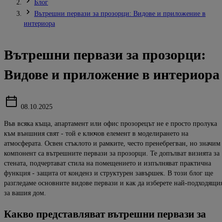
Блог
Вътрешни первази за прозорци: Видове и приложение в
интериора
Вътрешни первази за прозорци:
Видове и приложение в интериора
08.10.2025
Във всяка къща, апартамент или офис прозорецът не е просто пролука
към външния свят - той е ключов
елемент в
моделирането на
атмосферата. Освен стъклото и рамките, често пренебрегван, но значим
компонент са
вътрешните первази за прозорци.
Те допълват визията за
стената, подчертават стила на помещението и изпълняват практична
функция - защита от
конденз и структурен завършек. В този блог ще
разгледаме основните видове первази и как да изберете най-подходящ
и
за вашия дом.
Какво
представляват
вътрешни
первази
за