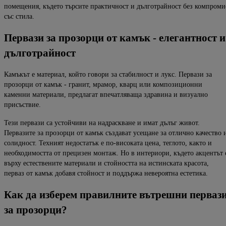
помещения, където търсите практичност и дълготрайност б
ез компроми
със стила.
Первази
за
прозорци
от
камък
-
елегантност
и
дълготрайност
Камъкът е материал, който говори за стабилност и лукс. Первази за
прозорци от камък - гранит, мрамор, кварц или композиционни
каменни материали, предлагат впечатляваща здравина и визуално
присъствие.
Тези первази са устойчиви на надраскване и имат дълъг живот.
Первазите за прозорци от камък създават усещане за
отлично качество 
солидност. Техният недостатък е
по-
високата цена, теглото, както и
необходимостта от прецизен монтаж.
Но в интериори, където акцентът 
върху естествените материали и стойността на истинската красота
,
перваз от камък добавя стойност и поддържа невероятна естетика.
Как
да
изберем
правилните
вътрешни
перваз
за
прозорци
?