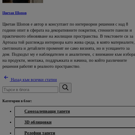
Цветан Шопов
Цветан Шопов е автор и консултант по интериорни решения с над 8
години опит в сферата на декоративните покрития, стенните панели и
практичното обновяване на жилищни пространства. В текстовете си за
Артоаза той разглежда интериора като жива среда, в която материалите,
светлината и детайлите променят не само визията, но и усещането за
дом. Подходът му е наблюдателен и аналитичен, с внимание към избор
на продукти, монтажа, поддръжката и начина, по който различните
решения работят в реалното пространство.
Назад към всички статии
Категории в блог:
Самозалепващи тапети
3D облицовки
Релефни тапети