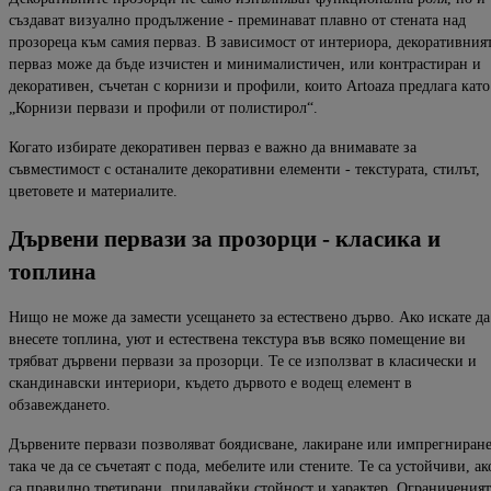
създават визуално продължение
- преминават плавно от стената над
прозореца към самия перваз. В зависимост от интериора, декоративния
перваз може да бъде изчистен и минималистичен, или контрастиран и
декоративен, съчетан с корнизи и профили, които
Artoaza
предлага като
„Корнизи первази и профили от полистирол“.
Когато избирате декоративен перваз е важно да внимавате за
съвместимост с останалите декоративни елементи - текстурата, с
тилът,
цветовете и материалите.
Дървени
первази
за
прозорци
-
класика
и
топлина
Нищо не може да замести усещането за естествено дърво. Ако искате да
внесете
топлина, уют и естествена текстура във всяко помещение ви
трябват дървени первази за прозорци. Те се из
ползват в класически и
скандинавски интериори, където дървото е водещ елемент в
обзавеждането.
Дървените первази позволяват боядисване, лакиране или импрегниране
така че да се съчетаят с пода, мебелите или стените. Те са устойчиви, ак
са правилно третирани, придавайки стойност и характер. Ограниченият