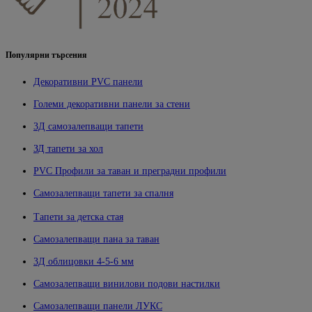
Популярни търсения
Декоративни PVC панели
Големи декоративни панели за стени
3Д самозалепващи тапети
ЗД тапети за хол
PVC Профили за таван и преградни профили
Самозалепващи тапети за спалня
Тапети за детска стая
Самозалепващи пана за таван
3Д облицовки 4-5-6 мм
Самозалепващи винилови подови настилки
Самозалепващи панели ЛУКС