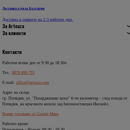
Доставка в цяла България
Доставка в рамките на 2-3 работни дни.
За Artoaza
За клиенти
Контакти
Работим всеки ден от 9:30 до 18:30ч.
Тел.:
0878 899 755
E-mail:
office@artoaza.com
Адрес на склад:
гр. Пловдив, ул. "Пазарджишко шосе" 6-ти километър - след изхода от
Пловдив, на кръговото колело зад бензиностанция Инсаойл.
Вземи упътване от Google Maps
Работно време:
Понеделник - Неделя: 09:30 - 18:30