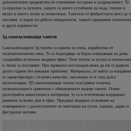
допъл
нителни предимства по отно
шение на грижа и издръжливост. Те
са идеални за кухнята, защ
ото са много устойчиви на вода, гниене и
мухъл и много лесни за почистване.
Тапетите от фибростъкло мога да с
поставят и върху по-дебели повърхности
, защото прикриват пукнатин
и други неравности.
3д
самозалепващи
тапе
т
и
Самозалепващите 3д тапети са панели за стена, изработени от
полипропиленова
пяна. Те са подходящи за
бързо освежаване на дома,
създавайки истински модерен ефект.
Тези тапети за кухня са нетоксичн
и лесни за поставяне.
При правилна инсталация може да им се радвате
дълги години без никакви проблеми.
Материалът, от който са направен
се характеризира с отлично качество, запазващо се и след дълга
експлоатация.
3D самозалепващи тапети осигуряват отлична
шумоизолация в сравнение с обикновените видове тапети.
Освен
дълготрайна инвестиция в интериора, те са и естетическо издържано
решение за всеки дом и офис.
Придават модерно излъчване
на
помещението с реалистичните си им
итации на тухли, камъни, дърво и
фигурални мотиви.