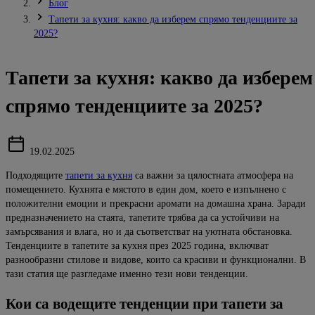
Блог
Тапети за кухня: какво да изберем спрямо тенденциите за
2025?
Тапети за кухня: какво да изберем
спрямо тенденциите за 2025?
19.02.2025
Подходящите
тапети за кухня
са важни за цялостната атмосфера на
помещението.
Кухнята е мястото
в един дом, което е изпълнено с
положителни емоции и прекрасни аромати на домашна храна.
Заради
предназначението на стаята, тапетите трябва да са устойчиви на
замърсявания и влага, но и
да съответстват на уютната обстановка.
Тенденциите в тапетите за кухня през 2025 година, включват
разнообразни стилове и видове, които са
красиви
и
функционални. В
тази статия ще
разгледаме именно тези нови тенденции.
Кои
са
водещите
те
нденции
при
тапети
за