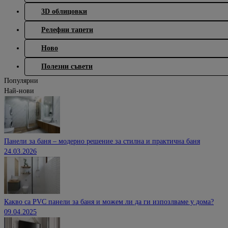
3D облицовки
Релефни тапети
Ново
Полезни съвети
Популярни
Най-нови
Панели за баня – модерно решение за стилна и практична баня
24.03.2026
Какво са PVC панели за баня и можем ли да ги изпозлваме у дома?
09.04.2025