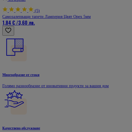
(5)
Самозалепващи тапети Ламперия Цвят Орех 5мм
1,84 €
/
3,60 лв.
Многообразие от стоки
Голямо разнообразие от иновативни прдукти за вашия дом
Качествено обслужване