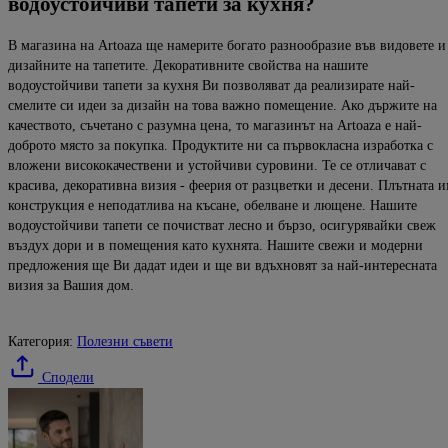
водоустойчиви
тапети
за
кухня
?
В магазина на
Artoaza
ще намерите богато разнообразие
във видовете и
дизайните на тапетите
.
Декоративните свойства на нашите
водоустойчиви тапети за кухня Ви позволяват да реализирате
най-
смелите си идеи за дизайн на това важно помещение. Ако д
ържите на
качеството, съчетано с разумна цена, то магазинът на
Аrtoaza
е най-
доброто
място за покупка.
Продуктите ни са първокласна изработка с
вложени висококачествени и устойчиви суровини.
Те се отличават с
красива, декоративна визия -
феерия от разцветки и десени. Плътната 
конструкция е неподатлива на късане
, обелване и лющене.
Нашите
в
одоустойчив
и тапети се
почистват лесно и бързо,
осигурявайки свеж
въздух
дори и
в помещения като кухнята.
Нашите свежи и модерни
предложения ще Ви дадат идеи и ще ви вдъхновят
за най-интересната
визия за Вашия дом.
Категория:
Полезни съвети
Сподели