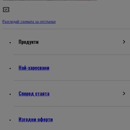
Разгледай схемата за отстъпки
Продукти
Най-харесвани
Според стаята
Изгодни оферти