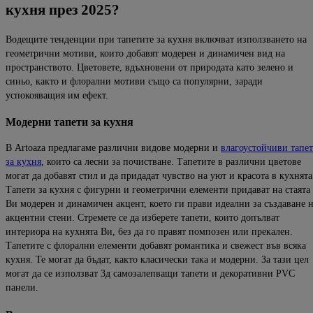
кухня
през
2025?
Водещите тенденции при тапетите за кухня включват
използването на
геометрични мотиви, които добавят модерен и динамичен вид на
пространството.
Цветовете, вдъхновени от природата като зелено и
синьо
, както и флорални мотиви също са популярни, заради
успокоява
щия им ефект.
Модерни
тапети
за
кухня
В
Artoaza
предлагаме различни видове модерни
и
влагоустойчиви тапе
за кухня
, които са
лесни за почистване.
Тапетите в различни цветове
могат да добавят стил и
да придадат чувство на уют и красота в кухнята
Тапети за кухня с фигурни и геометрични елементи
придават на стаята
Ви модерен и динамичен акцент, което ги прави идеални за създаване 
акцентни стен
и. Стремете се да
изберете тапети, които допълват
интериора на кухнята Ви, без да го правят помпозен или прекален.
Тапетите с флорални
елементи добавят романтика и свежест във всяка
кухня.
Те могат да бъдат, както класически така и модерни.
За тази цел
могат да се използват 3д самозалепващи тапети и
декоративни PVC
панели.