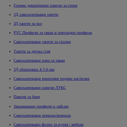
Големи декоративни панели за стени
3Д самозалепващи тапети
ЗД тапети за хол
PVC Профили за таван и преградни профили
Самозалепващи тапети за спалня
Тапети за детска стая
Самозалепващи пана за таван
3Д облицовки 4-5-6 мм
Самозалепващи винилови подови настилки
Самозалепващи панели ЛУКС
Панели за баня
Завършващи профили и лайсни
Самозалепващи первази/корнизи
Самозалепващо фолио за кухня / мебели