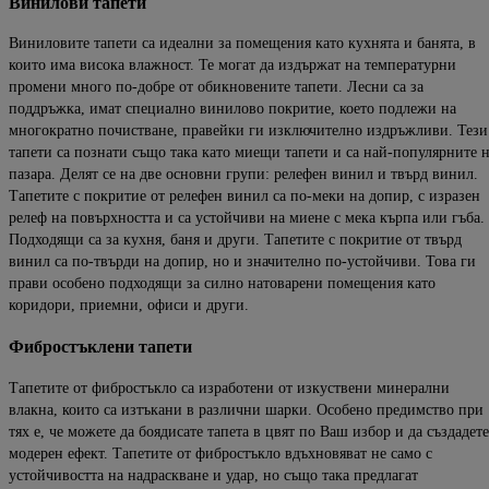
Винилови
тапети
Виниловите тапети са идеални за помещения като кухнята и банята, в
които има висока влажност.
Те могат да издържат на температурни
промени много по-добре от обикновените тапети. Л
есни са за
поддръжка, имат специално
винил
ов
о
покритие, което подлежи на
многократно почистване
,
правейки ги
изключително издръжливи.
Тези
тапети са познати също така като миещи тапети
и са най-популярните 
пазара. Делят се на две основни групи: релефен
винил и твърд винил.
Тапетите с покритие от релефен винил са по-меки на допир
,
с израз
ен
релеф на повърхността
и са устойчиви на миене с мека
кърпа или гъба.
Подходящи са за
кухня, баня и други. Тапетите с покритие от твърд
винил са по-
твърди на допир, но и значително по-устойчиви.
Това ги
прави особено подходящи за силно натоварени помещения като
коридори,
приемни, офиси и други.
Фибростъклени
тапети
Тапетите от фибростъкло са изработени от изкуствени минерални
влакна, коит
о са изтъкани в различни шарки. Особено предимство при
тях е, че можете да боядисате
тапета в цвят по Ваш избор и да създадете
модерен ефект.
Тапетите от фибростъкло вдъхновяват не само с
устойчивостта на надраск
ване и удар, но също така предлагат