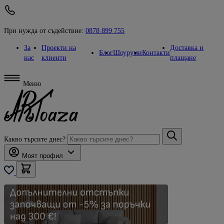
При нужда от съдействие:
0878 899 755
За
Проекти на
Доставка и
Блог
Шоуруми
Контакти
нас
клиенти
плащане
Меню
Какво търсите днес?
Моят профил