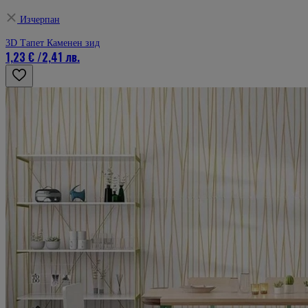
Изчерпан
3D Тапет Каменен зид
1,23 €
/
2,41 лв.