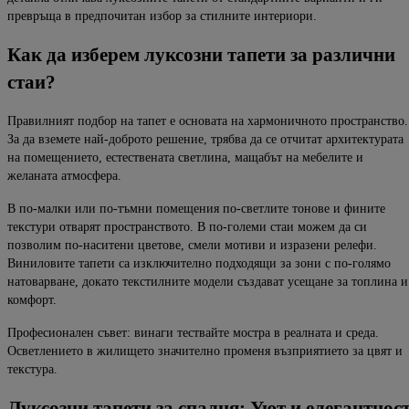
превръща в предпочитан избор за стилните интериори.
Как да изберем луксозни тапети за различни
стаи?
Правилният подбор на тапет е основата на хармоничното пространство.
За да вземете най-доброто решение, трябва да се отчитат архитектурата
на помещението, естествената светлина, мащабът на мебелите и
желаната атмосфера.
В по-малки или по-тъмни помещения по-светлите тонове и фините
текстури отварят пространството. В по-големи стаи можем да си
позволим по-наситени цветове, смели мотиви и изразени релефи.
Виниловите тапети са изключително подходящи за зони с по-голямо
натоварване, докато текстилните модели създават усещане за топлина и
комфорт.
Професионален съвет: винаги тествайте мостра в реалната и среда.
Осветлението в жилището значително променя възприятието за цвят и
текстура.
Луксозни тапети за спалня: Уют и елегантнос