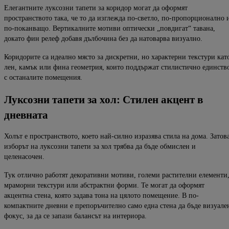
Елегантните луксозни тапети за коридор могат да оформят
пространството така, че то да изглежда по-светло, по-пропорционално 
по-поканващо. Вертикалните мотиви оптически „повдигат“ тавана,
докато фин релеф добавя дълбочина без да натоварва визуално.
Коридорите са идеално място за дискретни, но характерни текстури кат
лен, камък или фина геометрия, които поддържат стилистично единств
с останалите помещения.
Луксозни тапети за хол: Стилен акцент в
дневната
Холът е пространството, което най-силно изразява стила на дома. Затов
изборът на луксозни тапети за хол трябва да бъде обмислен и
целенасочен.
Тук отлично работят декоративни мотиви, големи растителни елементи
мраморни текстури или абстрактни форми. Те могат да оформят
акцентна стена, която задава тона на цялото помещение. В по-
компактните дневни е препоръчително само една стена да бъде визуале
фокус, за да се запази балансът на интериора.