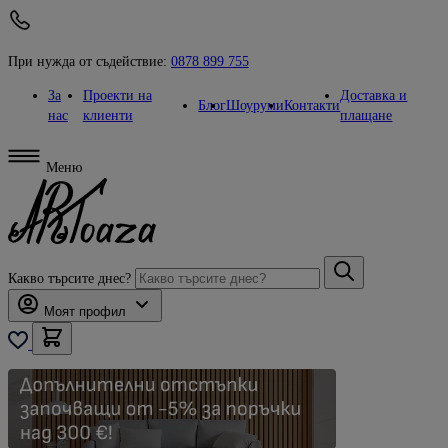
При нужда от съдействие:
0878 899 755
За
Проекти на
Доставка и
Блог
Шоуруми
Контакти
нас
клиенти
плащане
Меню
Какво търсите днес?
Моят профил