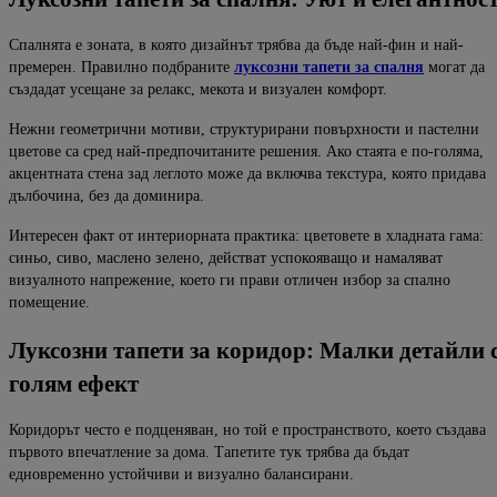
Спалнята е зоната, в която дизайнът трябва да бъде най-фин и най-
премерен. Правилно подбраните
луксозни тапети за спалня
могат да
създадат усещане за релакс, мекота и визуален комфорт.
Нежни геометрични мотиви, структурирани повърхности и пастелни
цветове са сред най-предпочитаните решения. Ако стаята е по-голяма,
акцентната стена зад леглото може да включва текстура, която придава
дълбочина, без да доминира.
Интересен факт от интериорната практика: цветовете в хладната гама:
синьо, сиво, маслено зелено, действат успокояващо и намаляват
визуалното напрежение, което ги прави отличен избор за спално
помещение.
Луксозни тапети за коридор: Малки детайли 
голям ефект
Коридорът често е подценяван, но той е пространството, което създава
първото впечатление за дома. Тапетите тук трябва да бъдат
едновременно устойчиви и визуално балансирани.