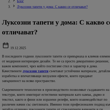
Блог
Луксозни тапети у дома: С какво се отличават?
Луксозни тапети у дома: С какво с
отличават?
19.12.2025
В последните години луксозните тапети се превърнаха в ключов елемен
от модерния интериорен дизайн. Те не са просто декоративно решение,
важен компонент, чрез който постигаме стил и характер в дома.
Качествените
луксозни тапети
съчетават устойчиви материали, детайл
изработка и впечатляващи визуални ефекти, които придават
завършеност на всяко пространство.
Съвременните технологии в производството позволяват създаването на
текстури, които имитират естествени материали като камък, дърво и
текстил, както и фини или изразени релефи, които взаимодействат по
различен начин със светлината. Именно този професионален подход къ
детайла отличава луксозните тапети от стандартните варианти и ги