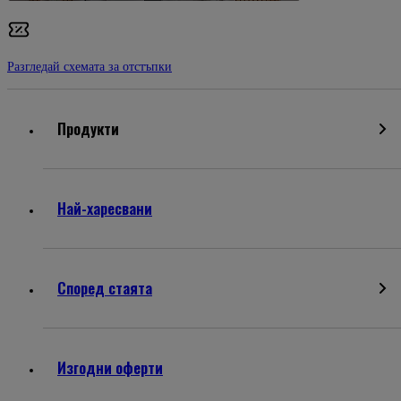
Разгледай схемата за отстъпки
Продукти
Най-харесвани
Според стаята
Изгодни оферти