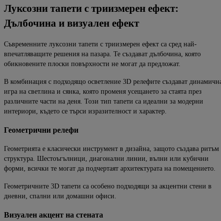
Луксозни тапети с триизмерен ефект:
Дълбочина и визуален ефект
Съвременните луксозни тапети с триизмерен ефект са сред най-
впечатляващите решения на пазара. Те създават дълбочина, която
обикновените плоски повърхности не могат да предложат.
В комбинация с подходящо осветление 3D релефите създават динамичн
игра на светлина и сянка, която променя усещането за стаята през
различните части на деня. Този тип тапети са идеални за модерни
интериори, където се търси изразителност и характер.
Геометрични релефи
Геометрията е класически инструмент в дизайна, защото създава ритъм
структура. Шестоъгълници, диагонални линии, вълни или кубични
форми, всички те могат да подчертаят архитектурата на помещението.
Геометричните 3D тапети са особено подходящи за акцентни стени в
дневни, спални или домашни офиси.
Визуален акцент на стената