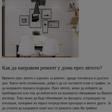
Как да направим ремонт у дома през лятото?
Времето през лятото е идеално за ремонт, заради топлината и дългите
дни. Както вече споменахме, добре е да си съставите план и график, за
да направите процеса подреден. През лятото, може да изберете да
пребоядисате или пък да наблегнете на външното обновяване на Вашет
жилище. Това може да бъде обновяване на фасадата, изграждане на
изолация, затваряне на тераса посредством прозорци и много други. За
да успеете да направите поне част от ремонта сами Ви трябват