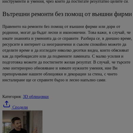
инструменти и умения, чрез които да постигате резултатно целите си.
Вътрешни ремонти без помощ от външни фирми
Правенето на ремонти без помощ от външни фирми или дори от
роднини, могат да бъдат лесни и икономични. Това важи, в случай, че
имате знанията и уменията да се справите. Разбира се, в днешно време,
ресурсите в интернет са неограничени и съвсем спокойно можете да
отделите време и да изгледате няколко десетки видеа, които обясняват
как да пребоядисате или да подмените ламината. С малко усилия и
подготовка можете да постигнете желан резултат. В случай, че търсите
леко интериорно обновяване и нямате нужните умения, ние Ви
препоръчваме нашите облицовки и декорации за стена, с чието
инсталиране ще се справите бързо и лесно напълно сами.
Категория:
3D облицовки
Сподели