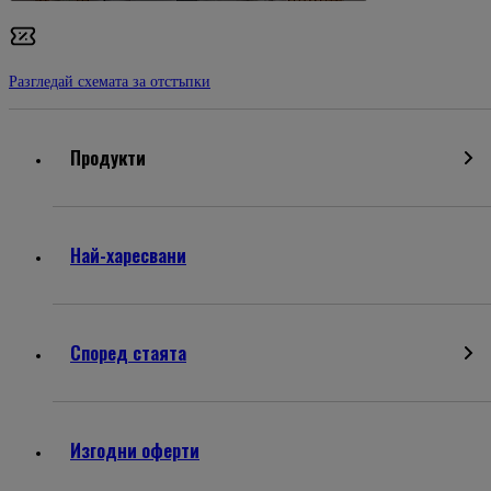
Разгледай схемата за отстъпки
Продукти
Най-харесвани
Според стаята
Изгодни оферти