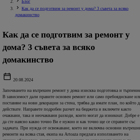
Блог
Как да се подготвим за ремонт у дома? 3 съвета за всяко
домакинство
Как да се подготвим за ремонт у
дома? 3 съвета за всяко
домакинство
20.08.2024
Започването на вътрешен ремонт у дома изисква подготовка и търпение
В зависимост дали правите основен ремонт или само пребоядисване ил
поставяне на нови декорации за стена, трябва да имате план, по който д
действате. Направете подробен разчет на бюджета и включете както
очаквани, така и неочаквани разходи, които могат да изникнат. Добре е
да сте наясно какво точно Ви е нужно и как точно ще се справите със
задачата. При нужда от освежаване, което не включва основни вътрешн
ремонти на всяка стая, екипа на Artoaza предлага използването на