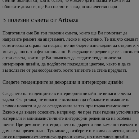
стенни облицовки, които освен, че можете да използвате сами и да
обновите дома си, ще Ви спестят и завидно количество пари.
3 полезни съвета от Artoaza
Подготвили сме Ви три полезни съвета, които ще Ви помогнат да
направите ремонт на апартамент, лесно и ефективно. Те изцяло следват
естетическата страна на нещата, но ще бъдете изненадани да откриете, 
могат да погнат и функционално. В следващите редове ще се запознает
с три съвета, които ще Ви помогнат да следите тенденциите за
интериорен дизайн, да подбирате подходящи цветове, както и да се
възползвате от разнообразието, което тапетите за стена предлагат.
Следете тенденциите за декорация и интериорен дизайн
Следенето на тенденциите в интериорния дизайн не винаги е лесна
задача. Също така, не винаги е възможно да обръщате внимание на
всички новости и да се осведомявате за тях при първа възможност.
Важно е да знаете основите, например, че през тази година устойчивит
материали и минималистичните интериорни решения са на особена
почит. При ремонти, интегрирането на дървени или каменни елементи 
дома е на преден план. Тук може да изберете и такива елементи, които
не се направени от истинско дърво и камък, но имат такъв дизайн.