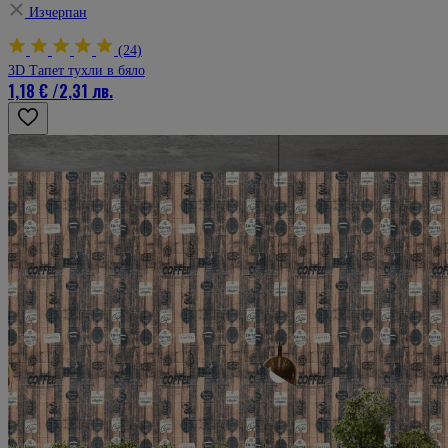
Изчерпан
(24)
3D Тапет тухли в бяло
1,18 €
/
2,31 лв.