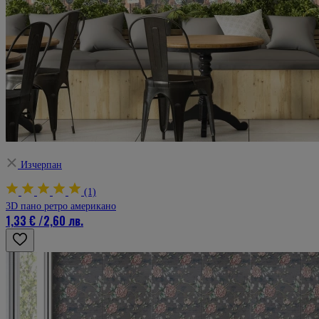
Изчерпан
(1)
3D пано ретро американо
1,33 €
/
2,60 лв.