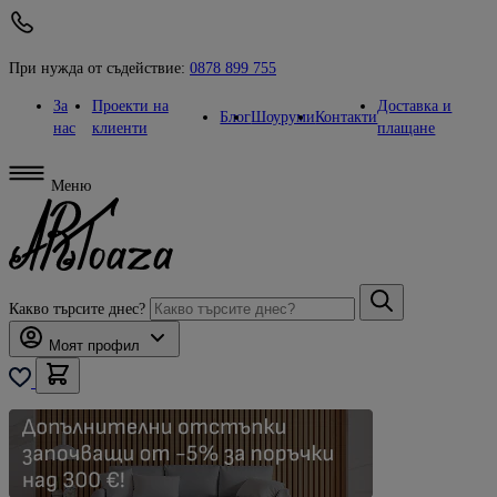
При нужда от съдействие:
0878 899 755
За
Проекти на
Доставка и
Блог
Шоуруми
Контакти
нас
клиенти
плащане
Меню
Какво търсите днес?
Моят профил