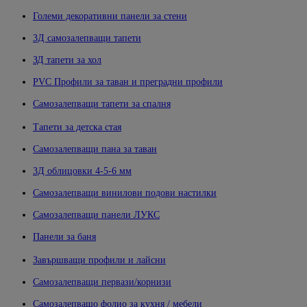
Големи декоративни панели за стени
3Д самозалепващи тапети
ЗД тапети за хол
PVC Профили за таван и преградни профили
Самозалепващи тапети за спалня
Тапети за детска стая
Самозалепващи пана за таван
3Д облицовки 4-5-6 мм
Самозалепващи винилови подови настилки
Самозалепващи панели ЛУКС
Панели за баня
Завършващи профили и лайсни
Самозалепващи первази/корнизи
Самозалепващо фолио за кухня / мебели