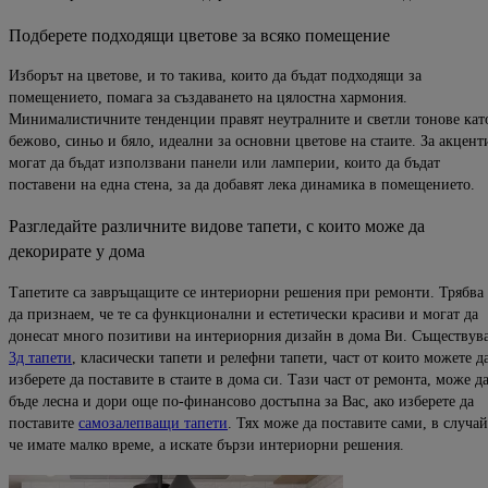
Подберете подходящи цветове за всяко помещение
Изборът на цветове, и то такива, които да бъдат подходящи за
помещението, помага за създаването на цялостна хармония.
Минималистичните тенденции правят неутралните и светли тонове кат
бежово, синьо и бяло, идеални за основни цветове на стаите. За акцент
могат да бъдат използвани панели или ламперии, които да бъдат
поставени на една стена, за да добавят лека динамика в помещението.
Разгледайте различните видове тапети, с които може да
декорирате у дома
Тапетите са завръщащите се интериорни решения при ремонти. Трябва
да признаем, че те са функционални и естетически красиви и могат да
донесат много позитиви на интериорния дизайн в дома Ви. Съществув
3д тапети
, класически тапети и релефни тапети, част от които можете д
изберете да поставите в стаите в дома си. Тази част от ремонта, може д
бъде лесна и дори още по-финансово достъпна за Вас, ако изберете да
поставите
самозалепващи тапети
. Тях може да поставите сами, в случай
че имате малко време, а искате бързи интериорни решения.