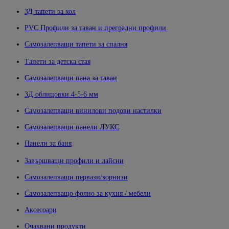
ЗД тапети за хол
PVC Профили за таван и преградни профили
Самозалепващи тапети за спалня
Тапети за детска стая
Самозалепващи пана за таван
3Д облицовки 4-5-6 мм
Самозалепващи винилови подови настилки
Самозалепващи панели ЛУКС
Панели за баня
Завършващи профили и лайсни
Самозалепващи первази/корнизи
Самозалепващо фолио за кухня / мебели
Аксесоари
Очаквани продукти