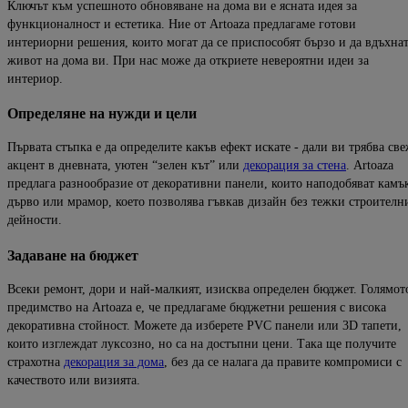
Ключът към успешното обновяване на дома ви е ясната идея за
функционалност и естетика. Ние от
Artoa
za
предлагаме готови
интериорни решения, които могат да
се приспособят бързо и да вдъхна
живот на дома ви.
При нас може да откриете
невероятни идеи за
интериор.
Определяне
на
нужди
и
цели
Първата стъпка е да определите какъв ефект искате -
дали ви трябва св
акцент в дневната, уютен “зелен кът” или
декорация за стена
.
Artoaza
предлага разнообразие от декоративни панели, които наподобяват камъ
дърво или мрамор, което позволява гъвкав дизайн
без тежки строителн
дейности.
Задаване
на
бюджет
Всеки ремонт, дори и най-малкият, изисква определен бюджет. Голямот
предимство на
Artoaza
е, че предлагаме бюджетни решения с висока
декоративна стойност. Можете да изберете PVC панели или 3D тапети,
които изглеждат луксозно, но са на достъпни цени. Така ще получите
страхотна
декорация за дома
, без да се налага да
правите компромиси
с
качеството или визията.