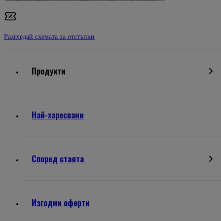
Разгледай схемата за отстъпки
Продукти
Най-харесвани
Според стаята
Изгодни оферти