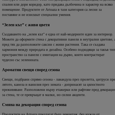
спалня или дори коридор, като придава дълбочина и характер на всяко
помещение. Продуктите от
Artoaza
в тази категория са лесни за
поставяне и не изискват специални умения.
“
Зелен
кът
” с
живи
цветя
Създаването на „зелен кът“ е една от най-модерните идеи за интериор.
Можете да оформите стена с декоративни панели в неутрални цветове, 
пред тях да разположите саксии с живи растения. Така се създава
хармония между природата и дизайна. Особено подходящи за такъв ти
пространство са панели с имитация на дърво, които контрастират
чудесно със зеленината.
Ароматни
свещи
според
сезона
Свещи, подбрани спрямо сезона - лавандула през пролетта, цитруси пр
лятото, канела и ванилия през зимата - допринасят за цялостното
преживяване. Разположени върху етажерки или рафтове
пред
декораци
за стена
,
те се превръщат в малки, но силни акценти.
Смяна
на
декорация
според
сезона
Продуктите
на
Artoaza
предлагат бърз демонтаж, без нужда от