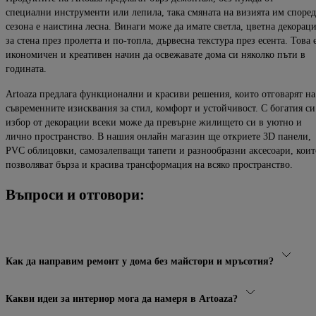
специални инструменти или лепила,
така смяната на визията им според
сезона е наистина лесна. Винаги
може да имате светла, цветна
декорац
за стена
през пролетта и по-топла, дървесна текстура през есента. Това 
икономичен и креативен начин да освежавате дома си няколко пъти в
годината.
Artoaza
предлага функционални и красиви решения, които отговарят на
съвременните изисквания за стил, комфорт и устойчивост. С богатия си
избор от декорации всеки може да превърне жилището си в уютно
и
лично
пространство.
В нашия онлайн магазин ще откриете 3D панели,
PVC облицовки, самозалепващи тапети и разнообразни аксесоари, коит
позволяват бърза и
красива
трансформация на всяко пространство.
Въпроси и отговори:
Как да направим ремонт у дома без майстори и мръсотия?
Какви идеи за интериор мога да намеря в Artoaza?