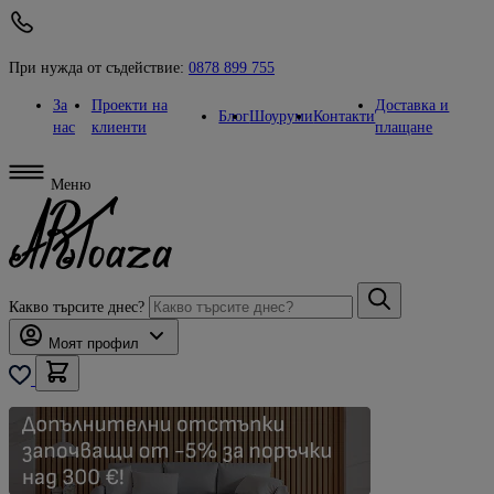
При нужда от съдействие:
0878 899 755
За
Проекти на
Доставка и
Блог
Шоуруми
Контакти
нас
клиенти
плащане
Меню
Какво търсите днес?
Моят профил