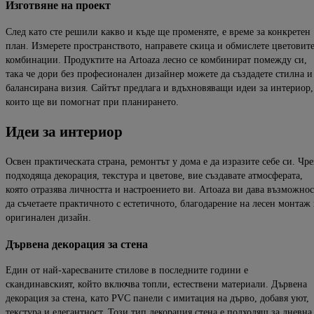
Изготвяне
на
проект
След като сте решили какво и къде ще променяте, е време за конкретен
план. Измерете пространството, направете скица и обмислете цветовит
комбинации. Продуктите на
Artoaza
лесно се комбинират помежду си,
така че дори без професионален дизайнер можете да създадете стилна и
балансирана визия. Сайтът предлага и вдъхновяващи
идеи за интериор
,
които ще ви помогнат при планирането.
Идеи
за
интериор
Освен практическата страна, ремонтът у дома е да изразите себе си. Чре
подходяща декорация, текстура и
цветове, вие създавате атмосферата,
която отразява личността и настроението ви.
Artoaza
ви дава възможнос
да съчетаете практичното с естетичното, благодарение на лесен монтаж
оригинален дизайн.
Д
ървена
декорация
за
стена
Един от най-харесваните стилове в последните години е
скандинавският, който включва топли, естествени материали. Дървена
декорация за стена, като PVC панели с имитация на дърво, добавя уют,
текстура и елегантност. Този тип декорация стена е подходящ за дневна