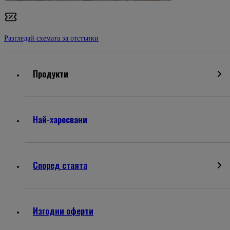
Разгледай схемата за отстъпки
Продукти
Най-харесвани
Според стаята
Изгодни оферти