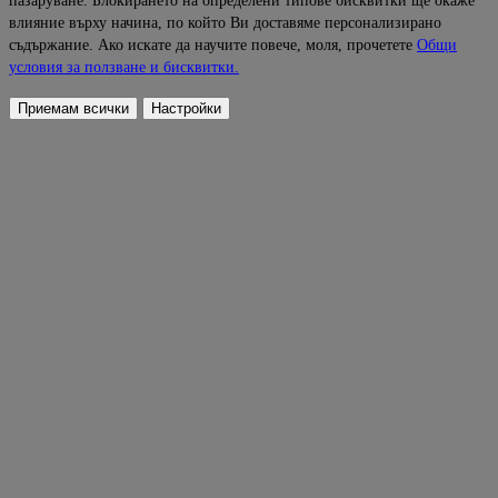
пазаруване. Блокирането на определени типове бисквитки ще окаже
влияние върху начина, по който Ви доставяме персонализирано
съдържание. Ако искате да научите повече, моля, прочетете
Общи
условия за ползване и бисквитки.
Приемам всички
Настройки