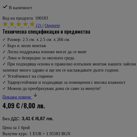
В наличност
Код на продукта:
100183
(2)
|
Оценете
техническа спецификация и предимства
✓ Размер: 2.5 см. х 2.5 см. х 266 см.
✓ Бърз и лесен монтаж
✓ Лесна поддръжка понеже могат да се мият
✓ Леки и безвредни за околната среда
✓ При подходяща основа и правилно изпълнен монтаж нашите лайсни
залепват много здраво и ще им се наслаждавате дълги години.
✓ Устойчивост на стареене
✓ Удароустойчиви и подходящи за помещения с висока влажност
✓ Можеш да преобразуваш дома си само за минути!
Покажи повече
4,09 €
/8,00 лв.
3,41 €
/6,67 лв.
Без ДДС:
Цена за 1 брой
Валутен курс: 1 EUR = 1.95583 BGN