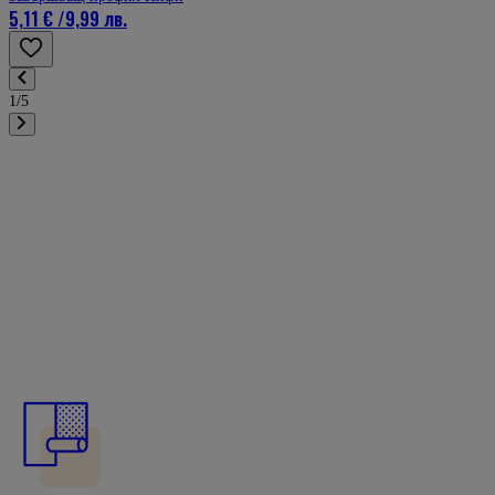
5,11 €
/
9,99 лв.
1/5