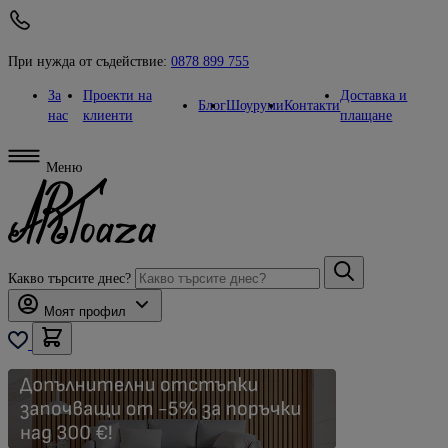
При нужда от съдействие:
0878 899 755
За
Проекти на
Доставка и
Блог
Шоуруми
Контакти
нас
клиенти
плащане
Меню
Какво търсите днес?
Моят профил