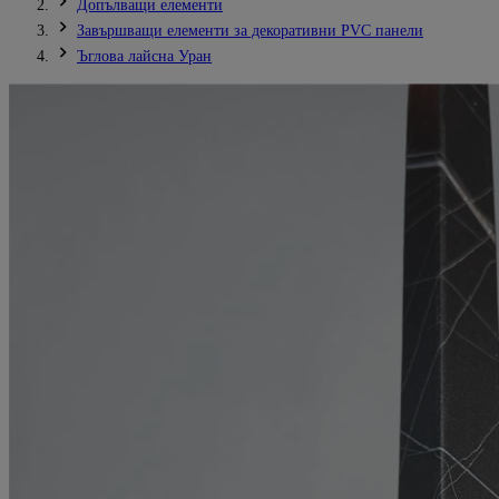
Допълващи елементи
Завършващи елементи за декоративни PVC панели
Ъглова лайсна Уран