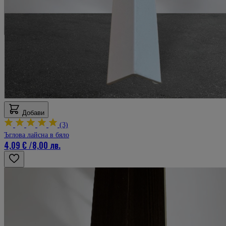
Добави
(3)
Ъглова лайсна в бяло
4,09 €
/
8,00 лв.