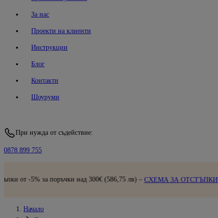
За нас
Проекти на клиенти
Инструкции
Блог
Контакти
Шоуруми
При нужда от съдействие:
0878 899 755
Бър
оръчки над 300€ (586,75 лв) –
СХЕМА ЗА ОТСТЪПКИ
Начало