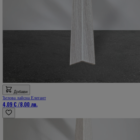
Добави
Ъглова лайсна Елегант
4,09 €
/
8,00 лв.