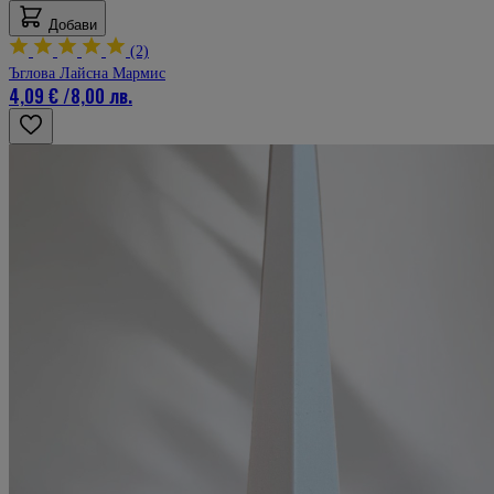
Добави
(2)
Ъглова Лайсна Мармис
4,09 €
/
8,00 лв.