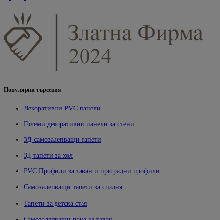
Популярни търсения
Декоративни PVC панели
Големи декоративни панели за стени
3Д самозалепващи тапети
ЗД тапети за хол
PVC Профили за таван и преградни профили
Самозалепващи тапети за спалня
Тапети за детска стая
Самозалепващи пана за таван